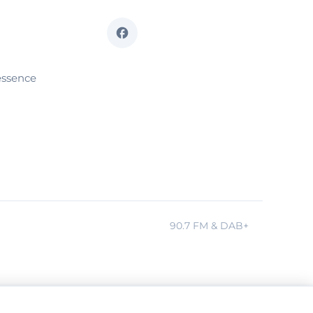
essence
90.7 FM & DAB+