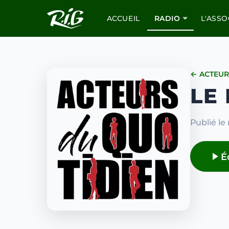
ACCUEIL
RADIO
L'ASSO
← ACTEUR
LE
Publié le
É