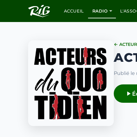
ACCUEIL
RADIO
L'ASSO
← ACTEUR
AC
Publié le
É