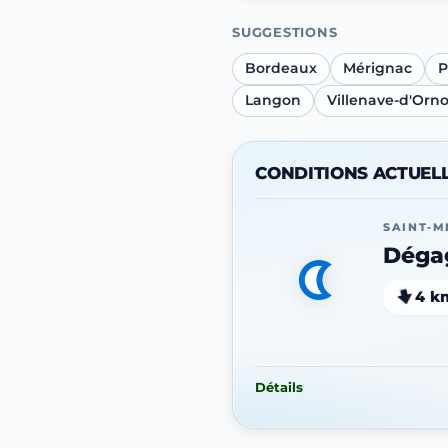
SUGGESTIONS
Bordeaux
Mérignac
P
Langon
Villenave-d'Orn
CONDITIONS ACTUEL
SAINT-M
Déga
4 k
Détails