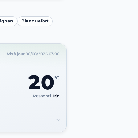
ignan
Blanquefort
Mis à jour
08/08/2026 03:00
20
°C
Ressenti
19°