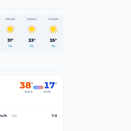
12h00
13h00
14h00
15h00
16h00
17h00
31°
33°
35°
37°
38°
38°
1%
1%
1%
1%
0%
0%
38
17
°
°
MAX
MIN
km/h
UV
7.9