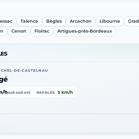
essac
Talence
Bègles
Arcachon
Libourne
Grad
on
Cenon
Floirac
Artigues-près-Bordeaux
LES
ICHEL-DE-CASTELNAU
gé
m/h
5 km/h
sud-sud-est
RAFALES