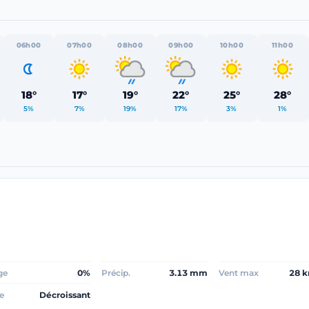
06h00
07h00
08h00
09h00
10h00
11h00
18°
17°
19°
22°
25°
28°
5%
7%
19%
17%
3%
1%
ge
0%
Précip.
3.13 mm
Vent max
28 
e
Décroissant