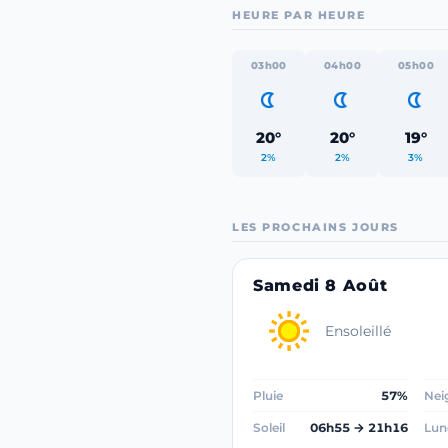
HEURE PAR HEURE
03h00
04h00
05h00
20°
20°
19°
2%
2%
3%
LES PROCHAINS JOURS
Samedi 8 Août
Ensoleillé
Pluie
57%
Nei
Soleil
06h55 → 21h16
Lun