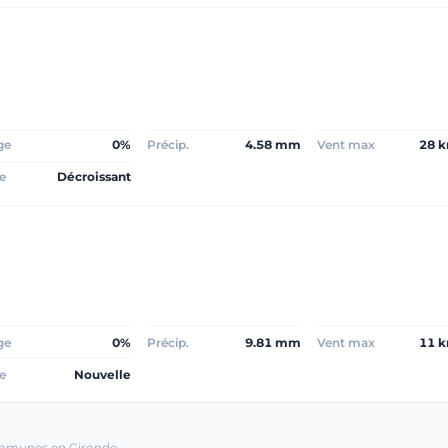
ge
0%
Précip.
4.58 mm
Vent max
28 
e
Décroissant
ge
0%
Précip.
9.81 mm
Vent max
11 
e
Nouvelle
ommunes en Gironde