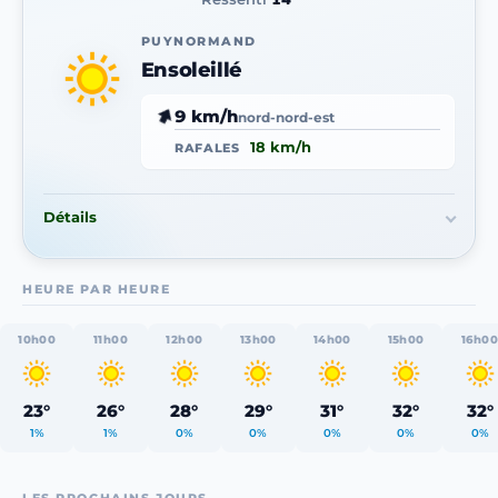
PUYNORMAND
Ensoleillé
9 km/h
nord-nord-est
18 km/h
RAFALES
Détails
HEURE PAR HEURE
10h00
11h00
12h00
13h00
14h00
15h00
16h0
23°
26°
28°
29°
31°
32°
32°
1%
1%
0%
0%
0%
0%
0%
LES PROCHAINS JOURS