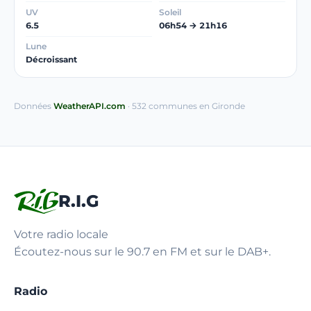
UV
Soleil
6.5
06h54 → 21h16
Lune
Décroissant
Données
WeatherAPI.com
· 532 communes en Gironde
R.I.G
Votre radio locale
Écoutez-nous sur le 90.7 en FM et sur le DAB+.
Radio