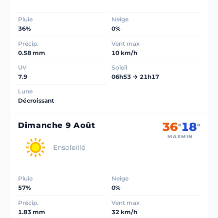
Pluie
Neige
36%
0%
Précip.
Vent max
0.58 mm
10 km/h
UV
Soleil
7.9
06h53 → 21h17
Lune
Décroissant
36
18
Dimanche 9 Août
°
°
MAX
MIN
Ensoleillé
Pluie
Neige
57%
0%
Précip.
Vent max
1.83 mm
32 km/h