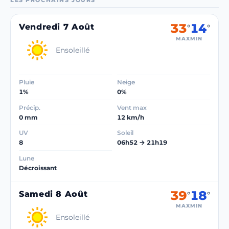
33
14
Vendredi 7 Août
°
°
MAX
MIN
Ensoleillé
Pluie
Neige
1%
0%
Précip.
Vent max
0 mm
12 km/h
UV
Soleil
8
06h52 → 21h19
Lune
Décroissant
39
18
Samedi 8 Août
°
°
MAX
MIN
Ensoleillé