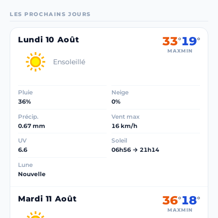
LES PROCHAINS JOURS
33
19
Lundi 10 Août
°
°
MAX
MIN
Ensoleillé
Pluie
Neige
36%
0%
Précip.
Vent max
0.67 mm
16 km/h
UV
Soleil
6.6
06h56 → 21h14
Lune
Nouvelle
36
18
Mardi 11 Août
°
°
MAX
MIN