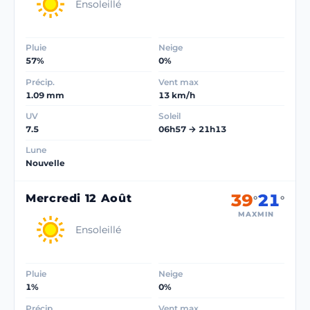
Ensoleillé
Pluie
Neige
57%
0%
Précip.
Vent max
1.09 mm
13 km/h
UV
Soleil
7.5
06h57 → 21h13
Lune
Nouvelle
39
21
Mercredi 12 Août
°
°
MAX
MIN
Ensoleillé
Pluie
Neige
1%
0%
Précip.
Vent max