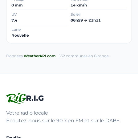
0 mm
14 km/h
UV
Soleil
7.4
06h59 → 21h11
Lune
Nouvelle
Données
WeatherAPI.com
· 532 communes en Gironde
R.I.G
Votre radio locale
Écoutez-nous sur le 90.7 en FM et sur le DAB+.