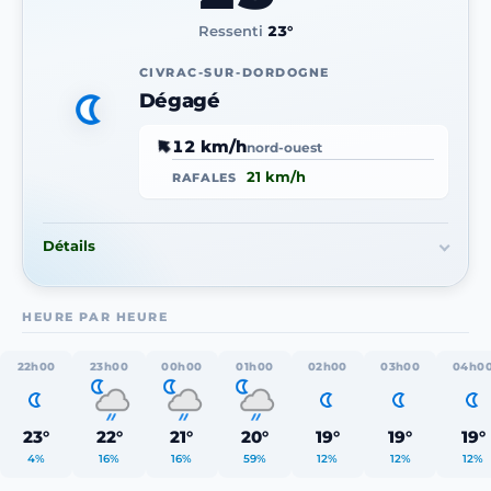
Ressenti
23°
CIVRAC-SUR-DORDOGNE
Dégagé
12 km/h
nord-ouest
21 km/h
RAFALES
Détails
HEURE PAR HEURE
22h00
23h00
00h00
01h00
02h00
03h00
04h0
23°
22°
21°
20°
19°
19°
19°
4%
16%
16%
59%
12%
12%
12%