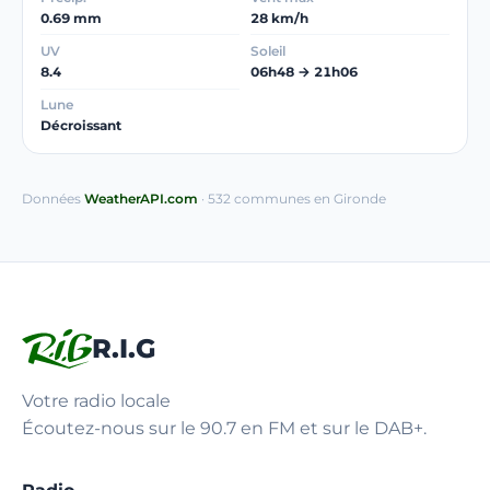
0.69 mm
28 km/h
UV
Soleil
8.4
06h48 → 21h06
Lune
Décroissant
Données
WeatherAPI.com
· 532 communes en Gironde
R.I.G
Votre radio locale
Écoutez-nous sur le 90.7 en FM et sur le DAB+.