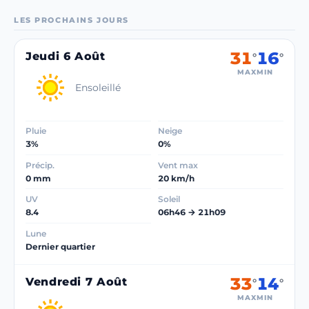
LES PROCHAINS JOURS
31
16
Jeudi 6 Août
°
°
MAX
MIN
Ensoleillé
Pluie
Neige
3%
0%
Précip.
Vent max
0 mm
20 km/h
UV
Soleil
8.4
06h46 → 21h09
Lune
Dernier quartier
33
14
Vendredi 7 Août
°
°
MAX
MIN