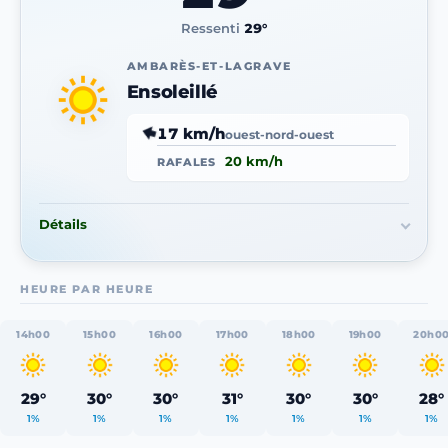
Ressenti
29°
AMBARÈS-ET-LAGRAVE
Ensoleillé
17 km/h
ouest-nord-ouest
20 km/h
RAFALES
Détails
HEURE PAR HEURE
14h00
15h00
16h00
17h00
18h00
19h00
20h0
29°
30°
30°
31°
30°
30°
28°
1%
1%
1%
1%
1%
1%
1%