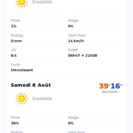
Ensoleillé
Pluie
Neige
1%
0%
Précip.
Vent max
0 mm
14 km/h
UV
Soleil
8.4
06h47 → 21h08
Lune
Décroissant
39
16
Samedi 8 Août
°
°
MAX
MIN
Ensoleillé
Pluie
Neige
36%
0%
Précip.
Vent max