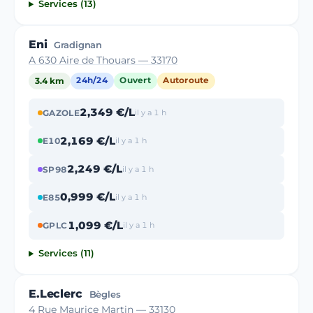
Services (13)
Eni
Gradignan
A 630 Aire de Thouars — 33170
3.4 km
24h/24
Ouvert
Autoroute
2,349 €/L
GAZOLE
il y a 1 h
2,169 €/L
E10
il y a 1 h
2,249 €/L
SP98
il y a 1 h
0,999 €/L
E85
il y a 1 h
1,099 €/L
GPLC
il y a 1 h
Services (11)
E.Leclerc
Bègles
4 Rue Maurice Martin — 33130