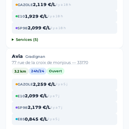
2,119 €/L
GAZOLE
il y a 18 h
1,929 €/L
E10
il y a 18 h
2,099 €/L
SP98
il y a 18 h
Services (5)
Avia
Gradignan
77 rue de la croix de monjous — 33170
3.2 km
24h/24
Ouvert
2,259 €/L
GAZOLE
il y a 5 j
2,099 €/L
E10
il y a 7 j
2,179 €/L
SP98
il y a 7 j
0,845 €/L
E85
il y a 5 j