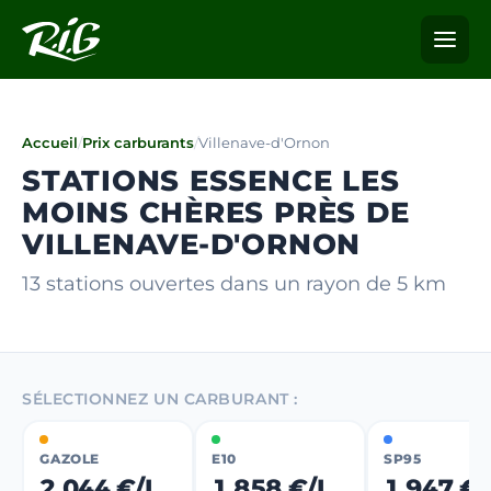
Accueil
/
Prix carburants
/
Villenave-d'Ornon
STATIONS ESSENCE LES
MOINS CHÈRES PRÈS DE
VILLENAVE-D'ORNON
13 stations ouvertes dans un rayon de 5 km
SÉLECTIONNEZ UN CARBURANT :
GAZOLE
E10
SP95
2,044 €/L
1,858 €/L
1,947 €/