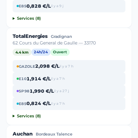
0,828 €/L
E85
il y a 9 j
Services (8)
TotalEnergies
Gradignan
62 Cours du General de Gaulle — 33170
4.4 km
24h/24
Ouvert
2,098 €/L
GAZOLE
il y a 7 h
1,914 €/L
E10
il y a 7 h
1,990 €/L
SP98
il y a 27 j
0,824 €/L
E85
il y a 7 h
Services (8)
Auchan
Bordeaux Talence