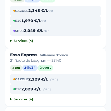
2,145 €/L
GAZOLE
hier
1,970 €/L
E10
hier
2,049 €/L
SP98
hier
Services (4)
Esso Express
Villenave d'ornon
21 Route de Léognan — 33140
2 km
24h/24
Ouvert
2,229 €/L
GAZOLE
il y a 3 j
2,029 €/L
E10
il y a 3 j
Services (4)