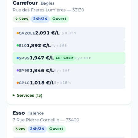
Carrefour
Begles
Rue des Freres Lumieres — 33130
2.5 km
24h/24
Ouvert
2,091 €/L
GAZOLE
il y a 18 h
1,892 €/L
E10
il y a 18 h
1,947 €/L
SP95
il y a 18 h
LE - CHER
1,946 €/L
SP98
il y a 18 h
1,018 €/L
GPLC
il y a 18 h
Services (13)
Esso
Talence
7 Rue Pierre Corneille — 33400
3 km
24h/24
Ouvert