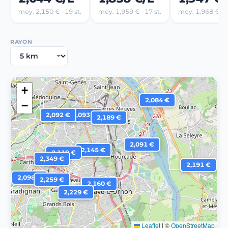
moy. 2,150 € · 19 st.
moy. 1,959 € · 17 st.
moy. 1,968 € · 4
RAYON
+
2,084 €
−
2,092 €
2,093 €
2,189 €
2,091 €
2,145 €
2,119 €
2,349 €
2,191 €
2,098 €
2,259 €
2,160 €
2,229 €
Leaflet
|
©
OpenStreetMap