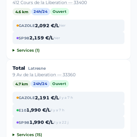
412 Cours de la Liberation — 33400
4.6 km
24h/24
Ouvert
2,092 €/L
GAZOLE
hier
2,159 €/L
SP98
hier
Services (1)
Total
Latresne
9 Av de la Liberation — 33360
4.7 km
24h/24
Ouvert
2,191 €/L
GAZOLE
il y a 7 h
1,990 €/L
E10
il y a 7 h
1,990 €/L
SP98
il y a 22 j
Services (15)