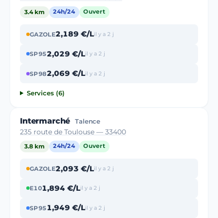
3.4 km
24h/24
Ouvert
2,189 €/L
GAZOLE
il y a 2 j
2,029 €/L
SP95
il y a 2 j
2,069 €/L
SP98
il y a 2 j
Services (6)
Intermarché
Talence
235 route de Toulouse — 33400
3.8 km
24h/24
Ouvert
2,093 €/L
GAZOLE
il y a 2 j
1,894 €/L
E10
il y a 2 j
1,949 €/L
SP95
il y a 2 j