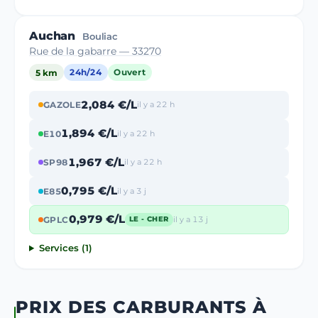
Auchan
Bouliac
Rue de la gabarre — 33270
5 km
24h/24
Ouvert
2,084 €/L
GAZOLE
il y a 22 h
1,894 €/L
E10
il y a 22 h
1,967 €/L
SP98
il y a 22 h
0,795 €/L
E85
il y a 3 j
0,979 €/L
GPLC
il y a 13 j
LE - CHER
Services (1)
PRIX DES CARBURANTS À