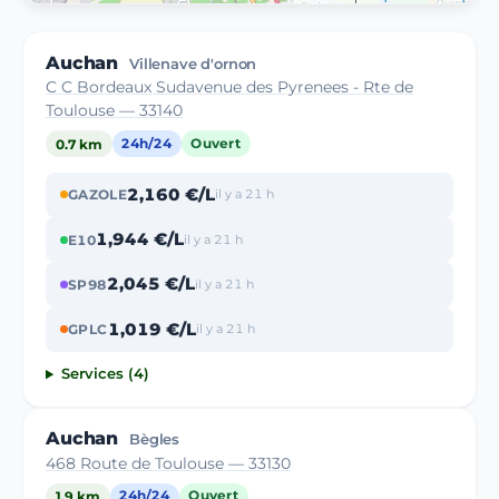
Auchan
Villenave d'ornon
C C Bordeaux Sudavenue des Pyrenees - Rte de
Toulouse — 33140
0.7 km
24h/24
Ouvert
2,160 €/L
GAZOLE
il y a 21 h
1,944 €/L
E10
il y a 21 h
2,045 €/L
SP98
il y a 21 h
1,019 €/L
GPLC
il y a 21 h
Services (4)
Auchan
Bègles
468 Route de Toulouse — 33130
1.9 km
24h/24
Ouvert