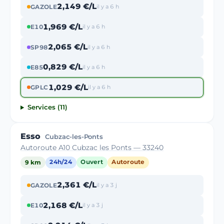
2,149 €/L
GAZOLE
il y a 6 h
1,969 €/L
E10
il y a 6 h
2,065 €/L
SP98
il y a 6 h
0,829 €/L
E85
il y a 6 h
1,029 €/L
GPLC
il y a 6 h
Services (11)
Esso
Cubzac-les-Ponts
Autoroute A10 Cubzac les Ponts — 33240
9 km
24h/24
Ouvert
Autoroute
2,361 €/L
GAZOLE
il y a 3 j
2,168 €/L
E10
il y a 3 j