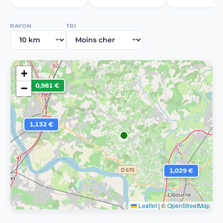
RAYON
TRI
+
0,981 €
−
1,132 €
1,029 €
Leaflet
|
©
OpenStreetMap