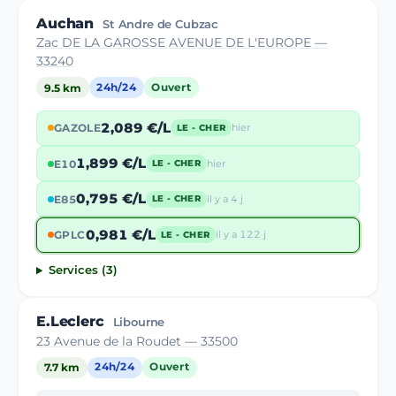
Auchan
St Andre de Cubzac
Zac DE LA GAROSSE AVENUE DE L'EUROPE —
33240
9.5 km
24h/24
Ouvert
2,089 €/L
GAZOLE
hier
LE - CHER
1,899 €/L
E10
hier
LE - CHER
0,795 €/L
E85
il y a 4 j
LE - CHER
0,981 €/L
GPLC
il y a 122 j
LE - CHER
Services (3)
E.Leclerc
Libourne
23 Avenue de la Roudet — 33500
7.7 km
24h/24
Ouvert