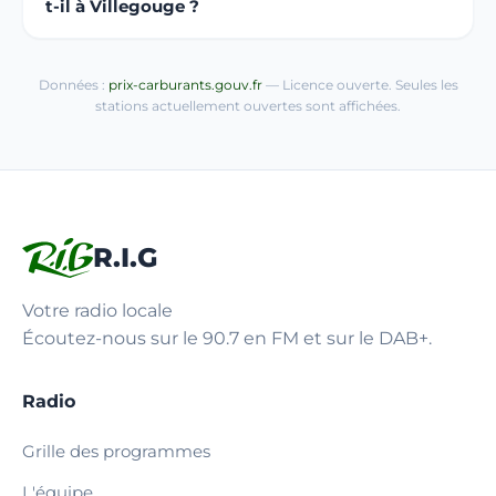
t-il à Villegouge ?
Données :
prix-carburants.gouv.fr
— Licence ouverte. Seules les
stations actuellement ouvertes sont affichées.
R.I.G
Votre radio locale
Écoutez-nous sur le 90.7 en FM et sur le DAB+.
Radio
Grille des programmes
L'équipe