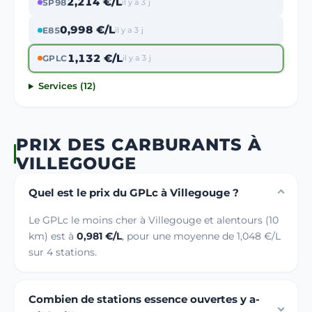
2,214 €/L
SP98
il y a 3 j
0,998 €/L
E85
il y a 3 j
1,132 €/L
GPLC
il y a 3 j
Services (12)
PRIX DES CARBURANTS À
VILLEGOUGE
Quel est le prix du GPLc à Villegouge ?
Le GPLc le moins cher à Villegouge et alentours (10
km) est à
0,981 €/L
, pour une moyenne de 1,048 €/L
sur 4 stations.
Combien de stations essence ouvertes y a-