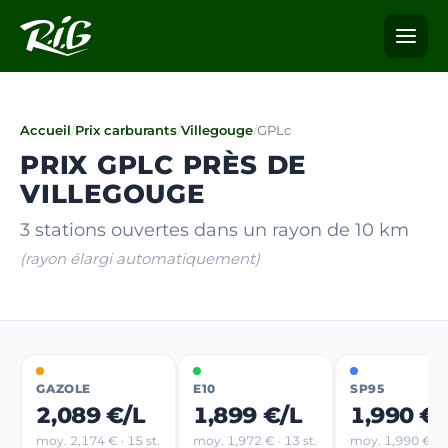
Accueil
/
Prix carburants
/
Villegouge
/
GPLc
PRIX GPLC PRÈS DE
VILLEGOUGE
3 stations ouvertes dans un rayon de 10 km
(rayon élargi automatiquement)
GAZOLE
E10
SP95
2,089 €/L
1,899 €/L
1,990 €/
moy. 2,174 € · 15 st.
moy. 1,972 € · 13 st.
moy. 1,990 € · 2