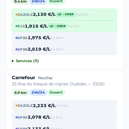
9.4 km
24h/24
Ouvert
2,130 €/L
GAZOLE
il y a 6 h
LE - CHER
1,915 €/L
E10
il y a 2 j
LE - CHER
1,975 €/L
SP95
il y a 6 h
2,019 €/L
SP98
il y a 6 h
Services (11)
Carrefour
Pauillac
29 Rue du Maquis de Vignes Oudides — 33250
9.9 km
24h/24
Ouvert
2,233 €/L
GAZOLE
il y a 4 j
2,078 €/L
SP95
il y a 4 j
2,133 €/L
SP98
il y a 4 j