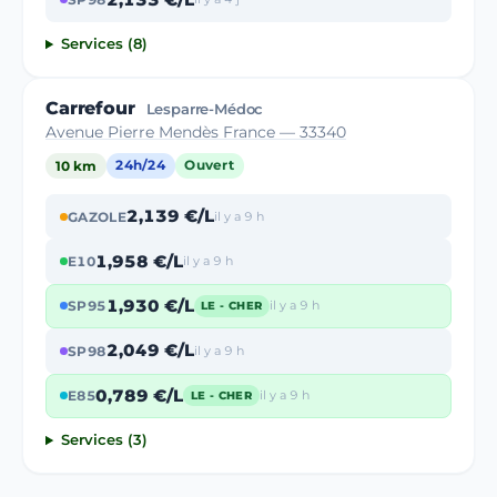
Services (8)
Carrefour
Lesparre-Médoc
Avenue Pierre Mendès France — 33340
10 km
24h/24
Ouvert
2,139 €/L
GAZOLE
il y a 9 h
1,958 €/L
E10
il y a 9 h
1,930 €/L
SP95
il y a 9 h
LE - CHER
2,049 €/L
SP98
il y a 9 h
0,789 €/L
E85
il y a 9 h
LE - CHER
Services (3)