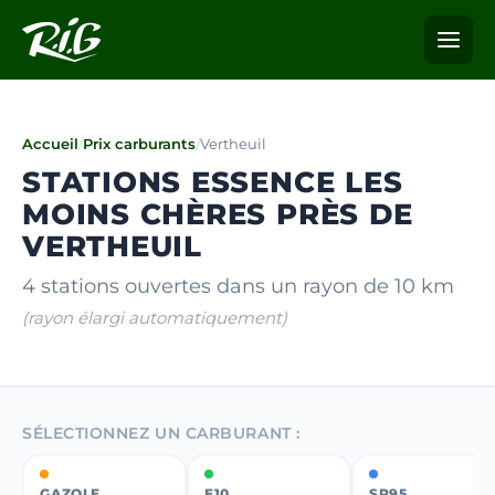
Accueil
/
Prix carburants
/
Vertheuil
STATIONS ESSENCE LES
MOINS CHÈRES PRÈS DE
VERTHEUIL
4 stations ouvertes dans un rayon de 10 km
(rayon élargi automatiquement)
SÉLECTIONNEZ UN CARBURANT :
GAZOLE
E10
SP95