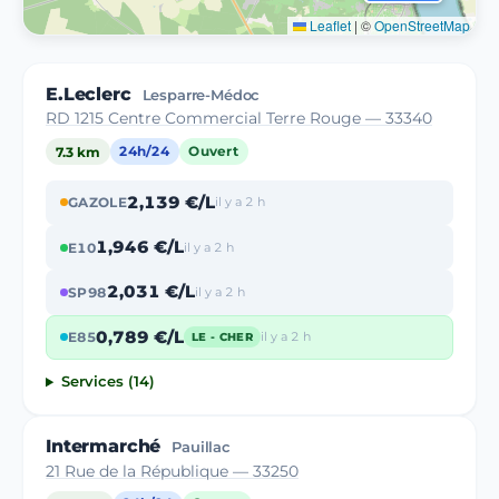
Leaflet
|
©
OpenStreetMap
E.Leclerc
Lesparre-Médoc
RD 1215 Centre Commercial Terre Rouge — 33340
7.3 km
24h/24
Ouvert
2,139 €/L
GAZOLE
il y a 2 h
1,946 €/L
E10
il y a 2 h
2,031 €/L
SP98
il y a 2 h
0,789 €/L
E85
il y a 2 h
LE - CHER
Services (14)
Intermarché
Pauillac
21 Rue de la République — 33250