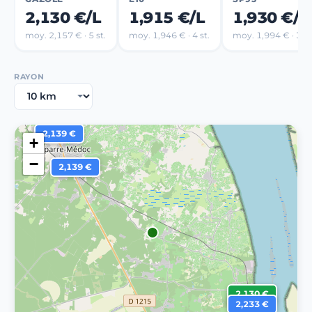
2,130 €/L
1,915 €/L
1,930 €/L
moy. 2,157 € · 5 st.
moy. 1,946 € · 4 st.
moy. 1,994 € · 3 st
RAYON
2,139 €
+
−
2,139 €
2,130 €
2,233 €