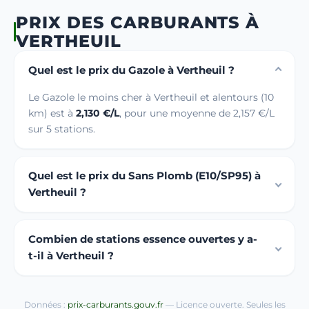
PRIX DES CARBURANTS À
VERTHEUIL
Quel est le prix du Gazole à Vertheuil ?
Le Gazole le moins cher à Vertheuil et alentours (10
km) est à
2,130 €/L
, pour une moyenne de 2,157 €/L
sur 5 stations.
Quel est le prix du Sans Plomb (E10/SP95) à
Vertheuil ?
Combien de stations essence ouvertes y a-
t-il à Vertheuil ?
Données :
prix-carburants.gouv.fr
— Licence ouverte. Seules les