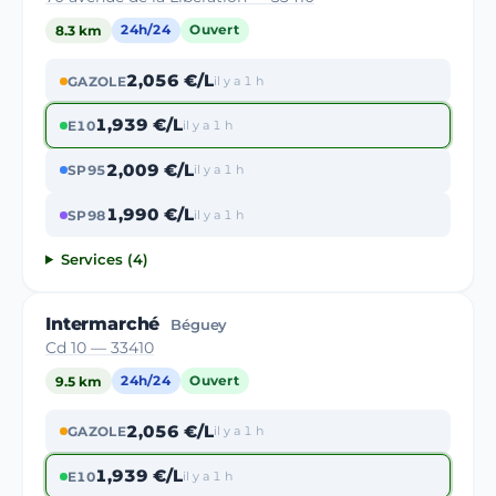
8.3 km
24h/24
Ouvert
2,056 €/L
GAZOLE
il y a 1 h
1,939 €/L
E10
il y a 1 h
2,009 €/L
SP95
il y a 1 h
1,990 €/L
SP98
il y a 1 h
Services (4)
Intermarché
Béguey
Cd 10 — 33410
9.5 km
24h/24
Ouvert
2,056 €/L
GAZOLE
il y a 1 h
1,939 €/L
E10
il y a 1 h