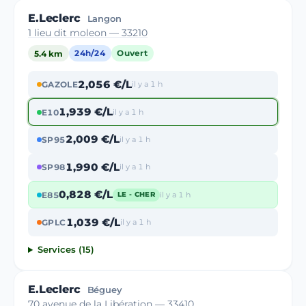
E.Leclerc
Langon
1 lieu dit moleon — 33210
5.4 km
24h/24
Ouvert
2,056 €/L
GAZOLE
il y a 1 h
1,939 €/L
E10
il y a 1 h
2,009 €/L
SP95
il y a 1 h
1,990 €/L
SP98
il y a 1 h
0,828 €/L
E85
il y a 1 h
LE - CHER
1,039 €/L
GPLC
il y a 1 h
Services (15)
E.Leclerc
Béguey
70 avenue de la Libération — 33410