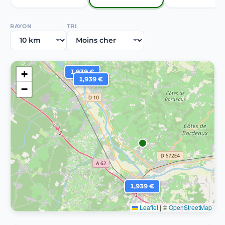
RAYON
TRI
+
1,939 €
1,939 €
−
1,939 €
Leaflet
|
©
OpenStreetMap