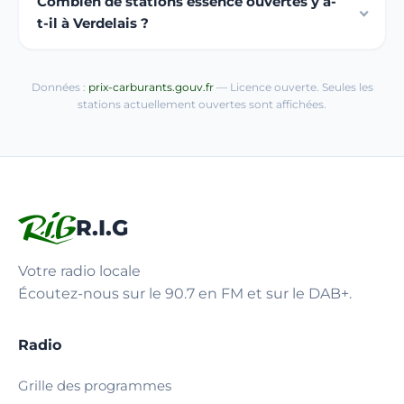
Combien de stations essence ouvertes y a-
t-il à Verdelais ?
Données :
prix-carburants.gouv.fr
— Licence ouverte. Seules les
stations actuellement ouvertes sont affichées.
R.I.G
Votre radio locale
Écoutez-nous sur le 90.7 en FM et sur le DAB+.
Radio
Grille des programmes