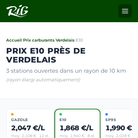
Accueil
/
Prix carburants
/
Verdelais
/
E10
PRIX E10 PRÈS DE
VERDELAIS
3 stations ouvertes dans un rayon de 10 km
(rayon élargi automatiquement)
GAZOLE
E10
SP95
2,047 €/L
1,868 €/L
1,990 €/
moy. 2,108 € · 12 st.
moy. 1,940 € · 8 st.
moy. 2,028 € · 8 s