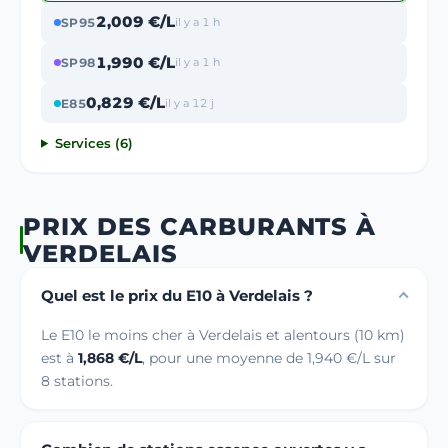
2,009 €/L
SP95
il y a 1 h
1,990 €/L
SP98
il y a 1 h
0,829 €/L
E85
il y a 12 j
Services (6)
PRIX DES CARBURANTS À
VERDELAIS
Quel est le prix du E10 à Verdelais ?
Le E10 le moins cher à Verdelais et alentours (10 km)
est à
1,868 €/L
, pour une moyenne de 1,940 €/L sur
8 stations.