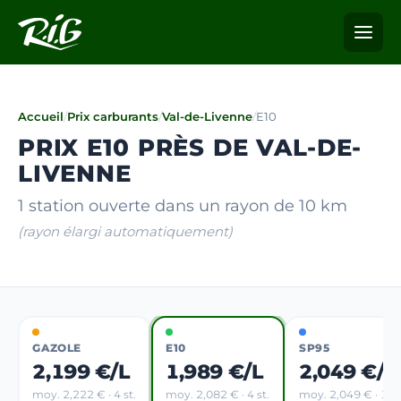
Accueil
/
Prix carburants
/
Val-de-Livenne
/
E10
PRIX E10 PRÈS DE VAL-DE-
LIVENNE
1 station ouverte dans un rayon de 10 km
(rayon élargi automatiquement)
GAZOLE
E10
SP95
2,199 €/L
1,989 €/L
2,049 €/L
moy. 2,222 € · 4 st.
moy. 2,082 € · 4 st.
moy. 2,049 € · 1 st