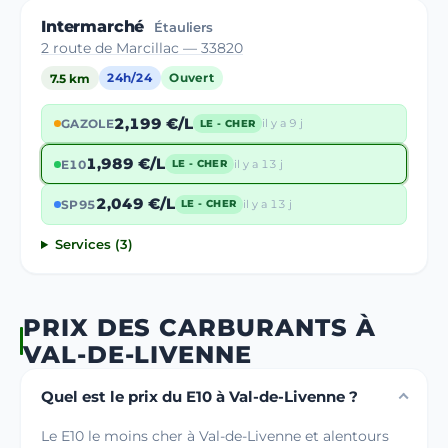
Intermarché
Étauliers
2 route de Marcillac — 33820
7.5 km
24h/24
Ouvert
2,199 €/L
GAZOLE
il y a 9 j
LE - CHER
1,989 €/L
E10
il y a 13 j
LE - CHER
2,049 €/L
SP95
il y a 13 j
LE - CHER
Services (3)
PRIX DES CARBURANTS À
VAL-DE-LIVENNE
Quel est le prix du E10 à Val-de-Livenne ?
Le E10 le moins cher à Val-de-Livenne et alentours