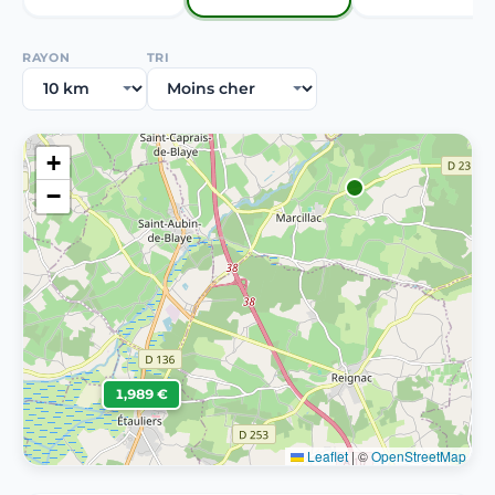
RAYON
TRI
+
−
1,989 €
Leaflet
|
©
OpenStreetMap