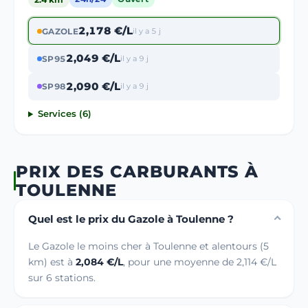
2,178 €/L
GAZOLE
il y a 5 j
2,049 €/L
SP95
il y a 9 j
2,090 €/L
SP98
il y a 9 j
Services (6)
PRIX DES CARBURANTS À
TOULENNE
Quel est le prix du Gazole à Toulenne ?
Le Gazole le moins cher à Toulenne et alentours (5
km) est à
2,084 €/L
, pour une moyenne de 2,114 €/L
sur 6 stations.