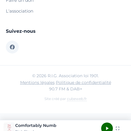
Faire un don
L'association
Suivez-nous
© 2026 R.I.G. Association loi 1901.
Mentions légales
·
Politique de confidentialité
90.7 FM & DAB+
Site créé par
cubeweb.fr
Comfortably Numb