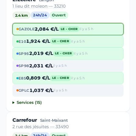
1 lieu dit moleon — 33210
2.4 km
24h/24
Ouvert
2,084 €/L
GAZOLE
il y a 5 h
LE - CHER
1,924 €/L
E10
il y a 5 h
LE - CHER
2,019 €/L
SP95
il y a 5 h
LE - CHER
2,031 €/L
SP98
il y a 5 h
0,809 €/L
E85
il y a 5 h
LE - CHER
1,037 €/L
GPLC
il y a 5 h
Services (15)
Carrefour
Saint-Maixant
2 rue des jésuites — 33490
2.4 km
24h/24
Ouvert