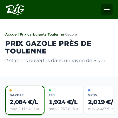
Accueil
/
Prix carburants
/
Toulenne
/
Gazole
PRIX GAZOLE PRÈS DE
TOULENNE
2 stations ouvertes dans un rayon de 5 km
GAZOLE
E10
SP95
2,084 €/L
1,924 €/L
2,019 €/L
moy. 2,114 € · 6 st.
moy. 1,937 € · 5 st.
moy. 2,027 € · 4 st