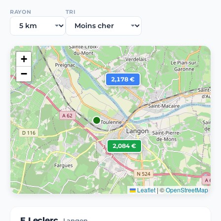
RAYON
TRI
+
−
2,178 €
2,084 €
Leaflet
|
©
OpenStreetMap
E.Leclerc
Langon