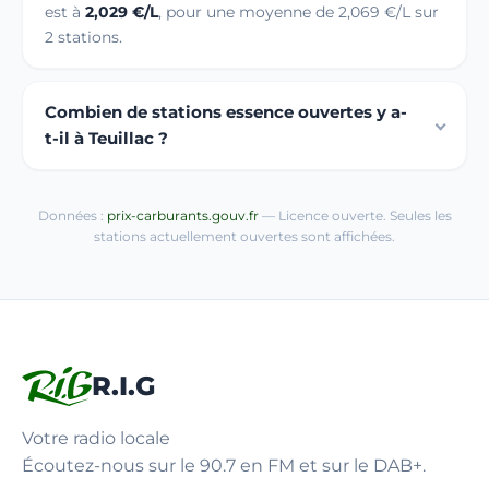
est à
2,029 €/L
, pour une moyenne de 2,069 €/L sur
2 stations.
Combien de stations essence ouvertes y a-
t-il à Teuillac ?
Données :
prix-carburants.gouv.fr
— Licence ouverte. Seules les
stations actuellement ouvertes sont affichées.
R.I.G
Votre radio locale
Écoutez-nous sur le 90.7 en FM et sur le DAB+.