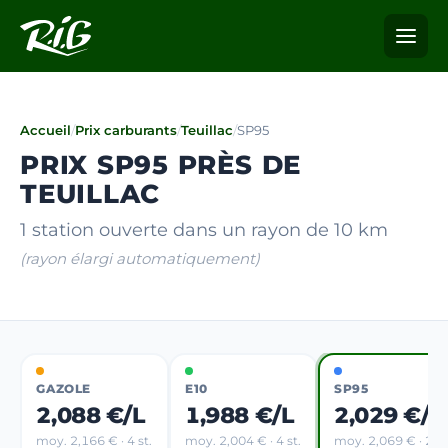
Accueil
/
Prix carburants
/
Teuillac
/
SP95
PRIX SP95 PRÈS DE
TEUILLAC
1 station ouverte dans un rayon de 10 km
(rayon élargi automatiquement)
GAZOLE
E10
SP95
2,088 €/L
1,988 €/L
2,029 €/L
moy. 2,166 € · 4 st.
moy. 2,004 € · 4 st.
moy. 2,069 € · 2 st