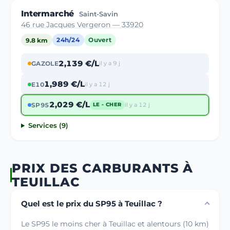
Intermarché
Saint-Savin
46 rue Jacques Vergeron — 33920
9.8 km
24h/24
Ouvert
2,139 €/L
GAZOLE
il y a 9 j
1,989 €/L
E10
il y a 12 j
2,029 €/L
SP95
il y a 12 j
LE - CHER
Services (9)
PRIX DES CARBURANTS À
TEUILLAC
Quel est le prix du SP95 à Teuillac ?
Le SP95 le moins cher à Teuillac et alentours (10 km)