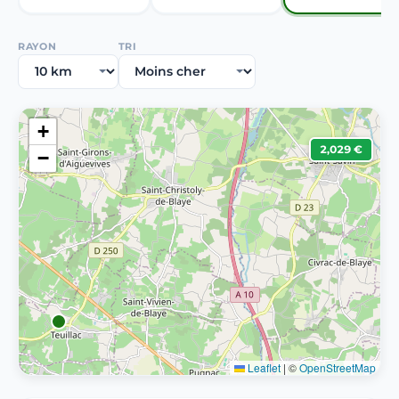
RAYON
TRI
+
2,029 €
−
Leaflet
|
©
OpenStreetMap