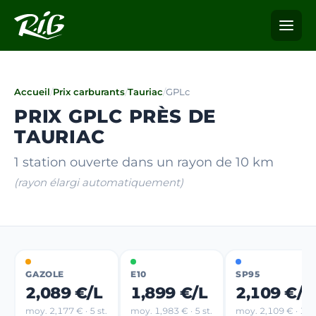
Accueil
/
Prix carburants
/
Tauriac
/
GPLc
PRIX GPLC PRÈS DE
TAURIAC
1 station ouverte dans un rayon de 10 km
(rayon élargi automatiquement)
GAZOLE
E10
SP95
2,089 €/L
1,899 €/L
2,109 €/L
moy. 2,177 € · 5 st.
moy. 1,983 € · 5 st.
moy. 2,109 € · 1 st