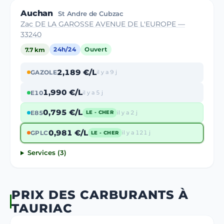
Auchan
St Andre de Cubzac
Zac DE LA GAROSSE AVENUE DE L'EUROPE —
33240
7.7 km
24h/24
Ouvert
2,189 €/L
GAZOLE
il y a 9 j
1,990 €/L
E10
il y a 5 j
0,795 €/L
E85
il y a 2 j
LE - CHER
0,981 €/L
GPLC
il y a 121 j
LE - CHER
Services (3)
PRIX DES CARBURANTS À
TAURIAC