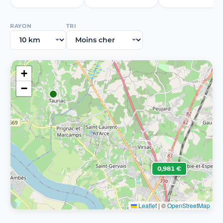
RAYON
TRI
+
−
0,981 €
Leaflet
|
©
OpenStreetMap