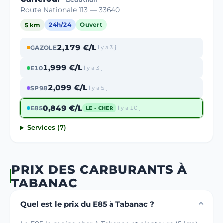
Route Nationale 113 — 33640
5 km
24h/24
Ouvert
2,179 €/L
GAZOLE
il y a 3 j
1,999 €/L
E10
il y a 3 j
2,099 €/L
SP98
il y a 5 j
0,849 €/L
E85
il y a 10 j
LE - CHER
Services (7)
PRIX DES CARBURANTS À
TABANAC
Quel est le prix du E85 à Tabanac ?