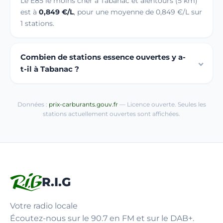
Le E85 le moins cher à Tabanac et alentours (5 km)
est à
0,849 €/L
, pour une moyenne de 0,849 €/L sur
1 stations.
Combien de stations essence ouvertes y a-
t-il à Tabanac ?
Données :
prix-carburants.gouv.fr
— Licence ouverte. Seules les
stations actuellement ouvertes sont affichées.
R.I.G
Votre radio locale
Écoutez-nous sur le 90.7 en FM et sur le DAB+.