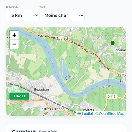
RAYON
TRI
+
−
0,849 €
Leaflet
|
©
OpenStreetMap
Carrefour
Beautiran