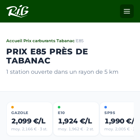
Accueil
/
Prix carburants
/
Tabanac
/
E85
PRIX E85 PRÈS DE
TABANAC
1 station ouverte dans un rayon de 5 km
GAZOLE
E10
SP95
2,099 €/L
1,924 €/L
1,990 €/L
moy. 2,166 € · 3 st.
moy. 1,962 € · 2 st.
moy. 2,005 € · 2 st