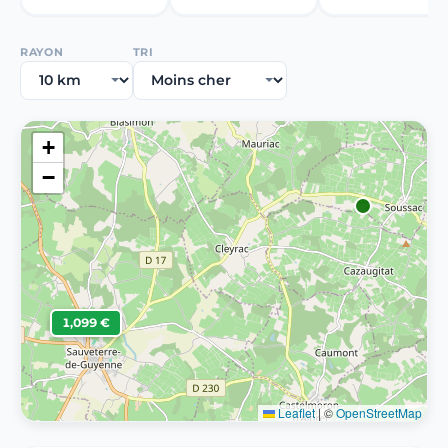
RAYON
TRI
+
−
1,099 €
Leaflet
|
©
OpenStreetMap