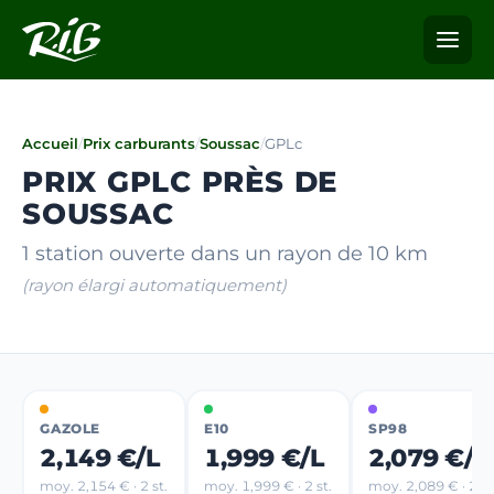
Accueil
/
Prix carburants
/
Soussac
/
GPLc
PRIX GPLC PRÈS DE
SOUSSAC
1 station ouverte dans un rayon de 10 km
(rayon élargi automatiquement)
GAZOLE
E10
SP98
2,149 €/L
1,999 €/L
2,079 €/L
moy. 2,154 € · 2 st.
moy. 1,999 € · 2 st.
moy. 2,089 € · 2 st