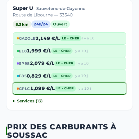
Super U
Sauveterre-de-Guyenne
Route de Libourne — 33540
8.3 km
24h/24
Ouvert
2,149 €/L
GAZOLE
il y a 10 j
LE - CHER
1,999 €/L
E10
il y a 10 j
LE - CHER
2,079 €/L
SP98
il y a 10 j
LE - CHER
0,829 €/L
E85
il y a 10 j
LE - CHER
1,099 €/L
GPLC
il y a 10 j
LE - CHER
Services (13)
PRIX DES CARBURANTS À
SOUSSAC