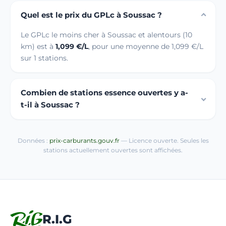
Quel est le prix du GPLc à Soussac ?
Le GPLc le moins cher à Soussac et alentours (10
km) est à
1,099 €/L
, pour une moyenne de 1,099 €/L
sur 1 stations.
Combien de stations essence ouvertes y a-
t-il à Soussac ?
Données :
prix-carburants.gouv.fr
— Licence ouverte. Seules les
stations actuellement ouvertes sont affichées.
R.I.G