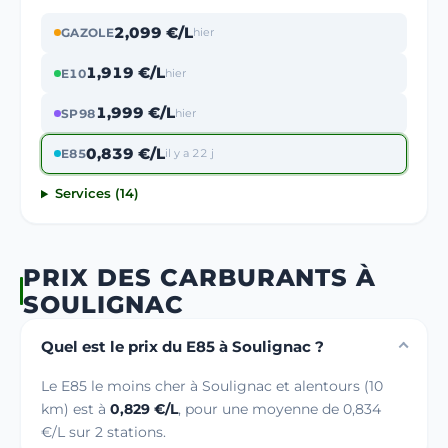
2,099 €/L
GAZOLE
hier
1,919 €/L
E10
hier
1,999 €/L
SP98
hier
0,839 €/L
E85
il y a 22 j
Services (14)
PRIX DES CARBURANTS À
SOULIGNAC
Quel est le prix du E85 à Soulignac ?
Le E85 le moins cher à Soulignac et alentours (10
km) est à
0,829 €/L
, pour une moyenne de 0,834
€/L sur 2 stations.