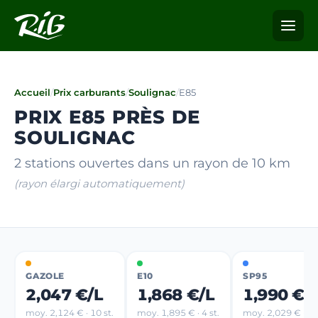
Accueil
/
Prix carburants
/
Soulignac
/
E85
PRIX E85 PRÈS DE
SOULIGNAC
2 stations ouvertes dans un rayon de 10 km
(rayon élargi automatiquement)
GAZOLE
E10
SP95
2,047 €/L
1,868 €/L
1,990 €/
moy. 2,124 € · 10 st.
moy. 1,895 € · 4 st.
moy. 2,029 € · 8 s