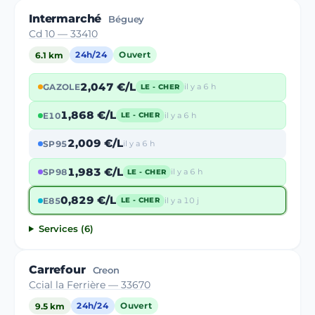
Intermarché
Béguey
Cd 10 — 33410
6.1 km
24h/24
Ouvert
2,047 €/L
GAZOLE
il y a 6 h
LE - CHER
1,868 €/L
E10
il y a 6 h
LE - CHER
2,009 €/L
SP95
il y a 6 h
1,983 €/L
SP98
il y a 6 h
LE - CHER
0,829 €/L
E85
il y a 10 j
LE - CHER
Services (6)
Carrefour
Creon
Ccial la Ferrière — 33670
9.5 km
24h/24
Ouvert