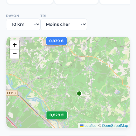
RAYON
TRI
0,839 €
+
−
0,829 €
Leaflet
|
©
OpenStreetMap