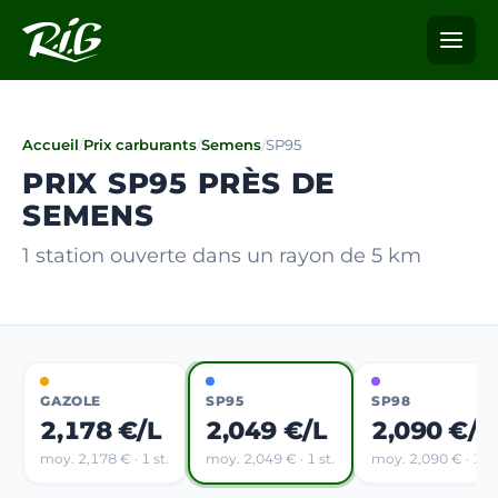
Accueil
/
Prix carburants
/
Semens
/
SP95
PRIX SP95 PRÈS DE
SEMENS
1 station ouverte dans un rayon de 5 km
GAZOLE
SP95
SP98
2,178 €/L
2,049 €/L
2,090 €/L
moy. 2,178 € · 1 st.
moy. 2,049 € · 1 st.
moy. 2,090 € · 1 st