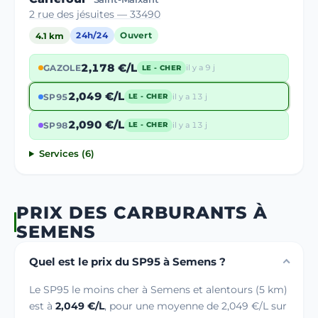
2 rue des jésuites — 33490
4.1 km
24h/24
Ouvert
2,178 €/L
GAZOLE
il y a 9 j
LE - CHER
2,049 €/L
SP95
il y a 13 j
LE - CHER
2,090 €/L
SP98
il y a 13 j
LE - CHER
Services (6)
PRIX DES CARBURANTS À
SEMENS
Quel est le prix du SP95 à Semens ?
Le SP95 le moins cher à Semens et alentours (5 km)
est à
2,049 €/L
, pour une moyenne de 2,049 €/L sur