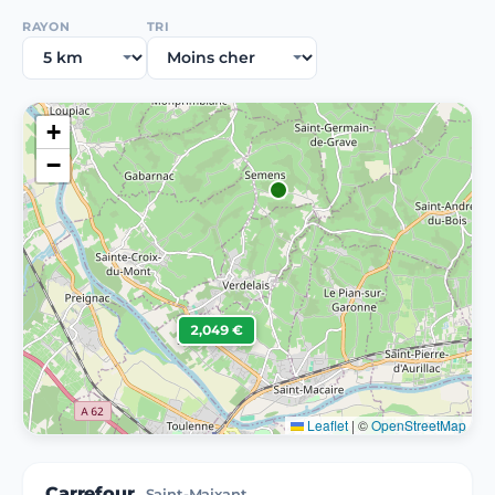
RAYON
TRI
+
−
2,049 €
Leaflet
|
©
OpenStreetMap
Carrefour
Saint-Maixant