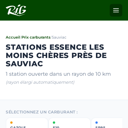
Accueil
/
Prix carburants
/
Sauviac
STATIONS ESSENCE LES
MOINS CHÈRES PRÈS DE
SAUVIAC
1 station ouverte dans un rayon de 10 km
(rayon élargi automatiquement)
SÉLECTIONNEZ UN CARBURANT :
GAZOLE
E10
SP95