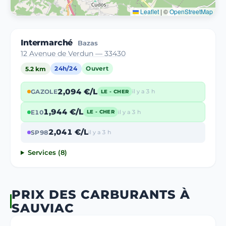
Leaflet
|
©
OpenStreetMap
Intermarché
Bazas
12 Avenue de Verdun — 33430
5.2 km
24h/24
Ouvert
2,094 €/L
GAZOLE
il y a 3 h
LE - CHER
1,944 €/L
E10
il y a 3 h
LE - CHER
2,041 €/L
SP98
il y a 3 h
Services (8)
PRIX DES CARBURANTS À
SAUVIAC