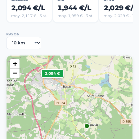
2,094 €/L
1,944 €/L
2,029 €/L
moy. 2,117 € · 3 st.
moy. 1,959 € · 3 st.
moy. 2,029 € · 1 st
RAYON
+
−
2,094 €