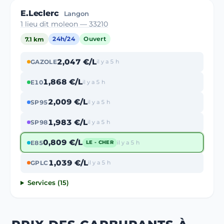
E.Leclerc
Langon
1 lieu dit moleon — 33210
7.1 km
24h/24
Ouvert
2,047 €/L
GAZOLE
il y a 5 h
1,868 €/L
E10
il y a 5 h
2,009 €/L
SP95
il y a 5 h
1,983 €/L
SP98
il y a 5 h
0,809 €/L
E85
il y a 5 h
LE - CHER
1,039 €/L
GPLC
il y a 5 h
Services (15)