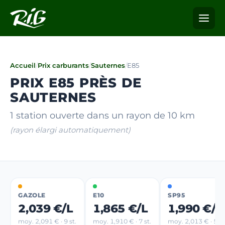
Accueil
/
Prix carburants
/
Sauternes
/
E85
PRIX E85 PRÈS DE
SAUTERNES
1 station ouverte dans un rayon de 10 km
(rayon élargi automatiquement)
GAZOLE
E10
SP95
2,039 €/L
1,865 €/L
1,990 €/L
moy. 2,091 € · 9 st.
moy. 1,910 € · 7 st.
moy. 2,013 € · 5 st