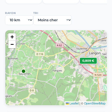
RAYON
TRI
+
−
0,809 €
Leaflet
|
©
OpenStreetMap