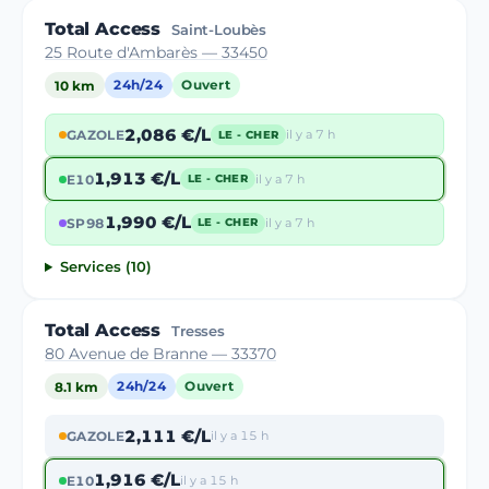
Total Access
Saint-Loubès
25 Route d'Ambarès — 33450
10 km
24h/24
Ouvert
2,086 €/L
GAZOLE
il y a 7 h
LE - CHER
1,913 €/L
E10
il y a 7 h
LE - CHER
1,990 €/L
SP98
il y a 7 h
LE - CHER
Services (10)
Total Access
Tresses
80 Avenue de Branne — 33370
8.1 km
24h/24
Ouvert
2,111 €/L
GAZOLE
il y a 15 h
1,916 €/L
E10
il y a 15 h