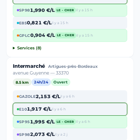
1,990 €/L
SP98
il y a 15 h
LE - CHER
0,821 €/L
E85
il y a 15 h
0,904 €/L
GPLC
il y a 15 h
LE - CHER
Services (8)
Intermarché
Artigues-près-Bordeaux
avenue Guyenne — 33370
8.5 km
24h/24
Ouvert
2,153 €/L
GAZOLE
il y a 6 h
1,917 €/L
E10
il y a 6 h
1,995 €/L
SP95
il y a 6 h
LE - CHER
2,073 €/L
SP98
il y a 2 j