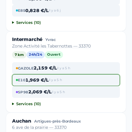
0,828 €/L
E85
il y a 6 j
Services (10)
Intermarché
Yvrac
Zone Activité les Tabernottes — 33370
7 km
24h/24
Ouvert
2,159 €/L
GAZOLE
il y a 5 h
1,969 €/L
E10
il y a 5 h
2,069 €/L
SP98
il y a 5 h
Services (10)
Auchan
Artigues-près-Bordeaux
6 ave de la prairie — 33370