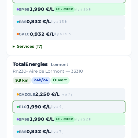
1,990 €/L
SP98
il y a 15 h
LE - CHER
0,832 €/L
E85
il y a 15 h
0,932 €/L
GPLC
il y a 15 h
Services (17)
TotalEnergies
Lormont
Rn230- Aire de Lormont — 33310
9.9 km
24h/24
Ouvert
2,250 €/L
GAZOLE
il y a 7 j
1,990 €/L
E10
il y a 4 j
1,990 €/L
SP98
il y a 22 h
LE - CHER
0,832 €/L
E85
il y a 7 j