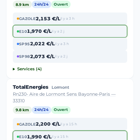
8.9 km
24h/24
Ouvert
2,153 €/L
GAZOLE
il y a 3 h
1,970 €/L
E10
il y a 2 j
2,022 €/L
SP95
il y a 3 h
2,073 €/L
SP98
il y a 2 j
Services (4)
TotalEnergies
Lormont
Rn230- Aire de Lormont Sens Bayonne-Paris —
33310
9.8 km
24h/24
Ouvert
2,200 €/L
GAZOLE
il y a 15 h
1,990 €/L
E10
il y a 15 h