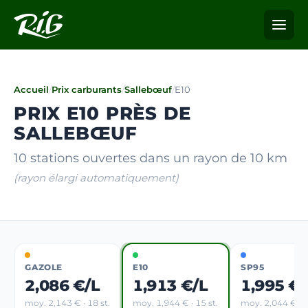
Accueil
/
Prix carburants
/
Sallebœuf
/
E10
PRIX E10 PRÈS DE
SALLEBŒUF
10 stations ouvertes dans un rayon de 10 km
(rayon élargi automatiquement)
GAZOLE
E10
SP95
2,086 €/L
1,913 €/L
1,995 €/
moy. 2,143 € · 18 st.
moy. 1,944 € · 15 st.
moy. 2,044 € · 5