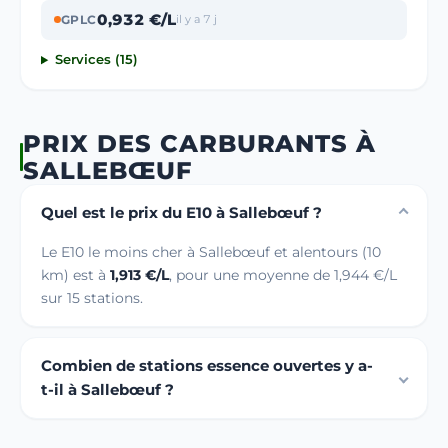
0,932 €/L
GPLC
il y a 7 j
Services (15)
PRIX DES CARBURANTS À
SALLEBŒUF
Quel est le prix du E10 à Sallebœuf ?
Le E10 le moins cher à Sallebœuf et alentours (10
km) est à
1,913 €/L
, pour une moyenne de 1,944 €/L
sur 15 stations.
Combien de stations essence ouvertes y a-
t-il à Sallebœuf ?