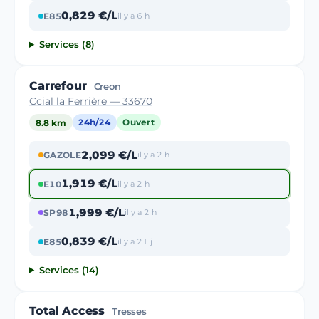
0,829 €/L
E85
il y a 6 h
Services (8)
Carrefour
Creon
Ccial la Ferrière — 33670
8.8 km
24h/24
Ouvert
2,099 €/L
GAZOLE
il y a 2 h
1,919 €/L
E10
il y a 2 h
1,999 €/L
SP98
il y a 2 h
0,839 €/L
E85
il y a 21 j
Services (14)
Total Access
Tresses