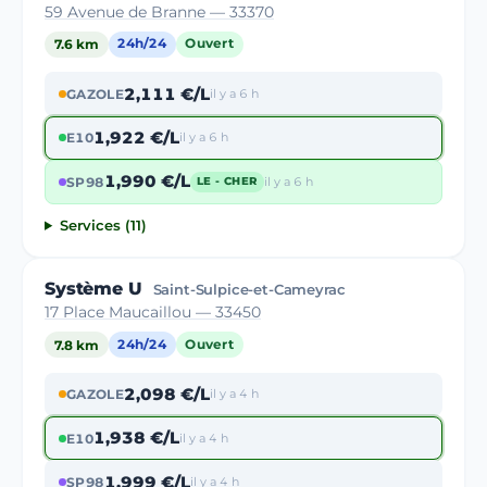
59 Avenue de Branne — 33370
7.6 km
24h/24
Ouvert
2,111 €/L
GAZOLE
il y a 6 h
1,922 €/L
E10
il y a 6 h
1,990 €/L
SP98
il y a 6 h
LE - CHER
Services (11)
Système U
Saint-Sulpice-et-Cameyrac
17 Place Maucaillou — 33450
7.8 km
24h/24
Ouvert
2,098 €/L
GAZOLE
il y a 4 h
1,938 €/L
E10
il y a 4 h
1,999 €/L
SP98
il y a 4 h