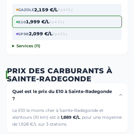
2,159 €/L
GAZOLE
il y a 11 j
1,999 €/L
E10
il y a 11 j
2,099 €/L
SP98
il y a 11 j
Services (11)
PRIX DES CARBURANTS À
SAINTE-RADEGONDE
Quel est le prix du E10 à Sainte-Radegonde
?
Le E10 le moins cher à Sainte-Radegonde et
alentours (10 km) est à
1,889 €/L
, pour une moyenne
de 1,928 €/L sur 3 stations.