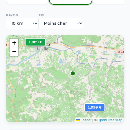
RAYON
TRI
+
1,889 €
−
1,999 €
Leaflet
|
©
OpenStreetMap