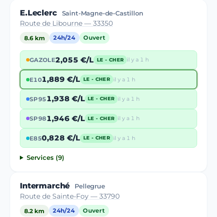
E.Leclerc
Saint-Magne-de-Castillon
Route de Libourne — 33350
8.6 km
24h/24
Ouvert
2,055 €/L
GAZOLE
il y a 1 h
LE - CHER
1,889 €/L
E10
il y a 1 h
LE - CHER
1,938 €/L
SP95
il y a 1 h
LE - CHER
1,946 €/L
SP98
il y a 1 h
LE - CHER
0,828 €/L
E85
il y a 1 h
LE - CHER
Services (9)
Intermarché
Pellegrue
Route de Sainte-Foy — 33790
8.2 km
24h/24
Ouvert