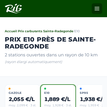
Accueil
/
Prix carburants
/
Sainte-Radegonde
/
E10
PRIX E10 PRÈS DE SAINTE-
RADEGONDE
2 stations ouvertes dans un rayon de 10 km
(rayon élargi automatiquement)
GAZOLE
E10
SP95
2,055 €/L
1,889 €/L
1,938 €/L
moy. 2,099 € · 3 st.
moy. 1,928 € · 3 st.
moy. 1,959 € · 2 st