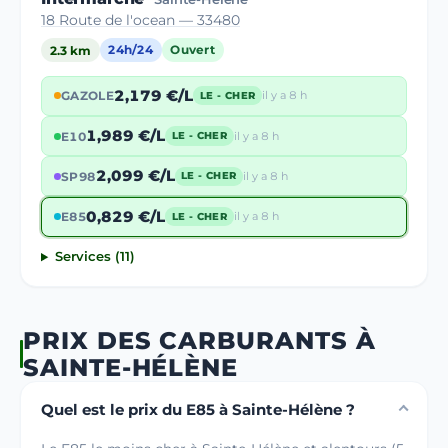
18 Route de l'ocean — 33480
2.3 km
24h/24
Ouvert
2,179 €/L
GAZOLE
il y a 8 h
LE - CHER
1,989 €/L
E10
il y a 8 h
LE - CHER
2,099 €/L
SP98
il y a 8 h
LE - CHER
0,829 €/L
E85
il y a 8 h
LE - CHER
Services (11)
PRIX DES CARBURANTS À
SAINTE-HÉLÈNE
Quel est le prix du E85 à Sainte-Hélène ?