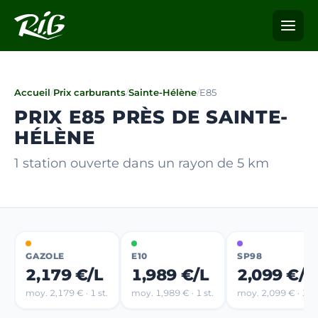
Accueil
/
Prix carburants
/
Sainte-Hélène
/
E85
PRIX E85 PRÈS DE SAINTE-
HÉLÈNE
1 station ouverte dans un rayon de 5 km
GAZOLE
E10
SP98
2,179 €/L
1,989 €/L
2,099 €/L
moy. 2,179 € · 1 st.
moy. 1,989 € · 1 st.
moy. 2,099 € · 1 st