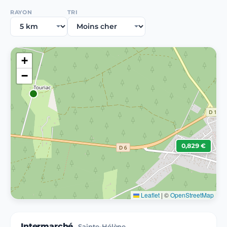
RAYON
TRI
+
−
0,829 €
Leaflet
|
©
OpenStreetMap
Intermarché
Sainte-Hélène