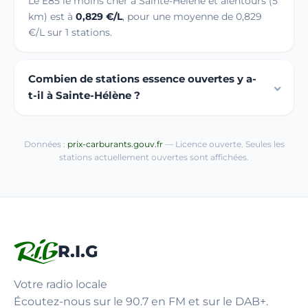
Le E85 le moins cher à Sainte-Hélène et alentours (5
km) est à
0,829 €/L
, pour une moyenne de 0,829
€/L sur 1 stations.
Combien de stations essence ouvertes y a-
t-il à Sainte-Hélène ?
Données :
prix-carburants.gouv.fr
— Licence ouverte. Seules les
stations actuellement ouvertes sont affichées.
R.I.G
Votre radio locale
Écoutez-nous sur le 90.7 en FM et sur le DAB+.