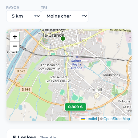
RAYON
TRI
+
−
0,809 €
Leaflet
|
©
OpenStreetMap
E.Leclerc
Pineuilh