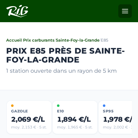
Accueil
/
Prix carburants
/
Sainte-Foy-la-Grande
/
E85
PRIX E85 PRÈS DE SAINTE-
FOY-LA-GRANDE
1 station ouverte dans un rayon de 5 km
GAZOLE
E10
SP95
2,069 €/L
1,894 €/L
1,978 €/L
moy. 2,153 € · 5 st.
moy. 1,965 € · 5 st.
moy. 2,002 € · 3 st