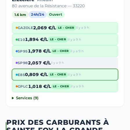
80 avenue de la Résistance — 33220
1.6 km
24h/24
Ouvert
2,069 €/L
GAZOLE
il y a 9 h
LE - CHER
1,894 €/L
E10
il y a 9 h
LE - CHER
1,978 €/L
SP95
il y a 9 h
LE - CHER
2,057 €/L
SP98
il y a 9 h
0,809 €/L
E85
il y a 9 h
LE - CHER
1,018 €/L
GPLC
il y a 9 h
LE - CHER
Services (9)
PRIX DES CARBURANTS À