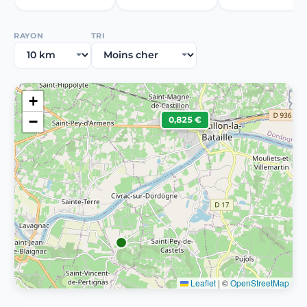
RAYON
TRI
+
−
0,825 €
Leaflet
|
©
OpenStreetMap