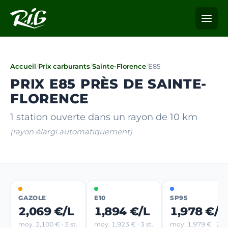
Accueil
/
Prix carburants
/
Sainte-Florence
/
E85
PRIX E85 PRÈS DE SAINTE-
FLORENCE
1 station ouverte dans un rayon de 10 km
(rayon élargi automatiquement)
GAZOLE
E10
SP95
2,069 €/L
1,894 €/L
1,978 €/L
moy. 2,100 € · 3 st.
moy. 1,923 € · 3 st.
moy. 1,979 € · 2 st