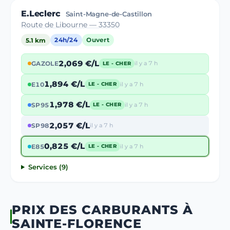
E.Leclerc
Saint-Magne-de-Castillon
Route de Libourne — 33350
5.1 km
24h/24
Ouvert
2,069 €/L
GAZOLE
il y a 7 h
LE - CHER
1,894 €/L
E10
il y a 7 h
LE - CHER
1,978 €/L
SP95
il y a 7 h
LE - CHER
2,057 €/L
SP98
il y a 7 h
0,825 €/L
E85
il y a 7 h
LE - CHER
Services (9)
PRIX DES CARBURANTS À
SAINTE-FLORENCE