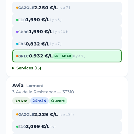
2,250 €/L
GAZOLE
il y a 7 j
1,990 €/L
E10
il y a 3 j
1,990 €/L
SP98
il y a 20 h
0,832 €/L
E85
il y a 7 j
0,932 €/L
GPLC
il y a 7 j
LE - CHER
Services (15)
Avia
Lormont
3 Av de la Resistance — 33310
3.9 km
24h/24
Ouvert
2,229 €/L
GAZOLE
il y a 12 h
2,099 €/L
E10
hier