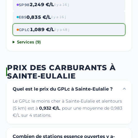
2,249 €/L
SP98
il y a 16 j
0,835 €/L
E85
il y a 16 j
1,089 €/L
GPLC
il y a 48 j
Services (9)
PRIX DES CARBURANTS À
SAINTE-EULALIE
Quel est le prix du GPLc à Sainte-Eulalie ?
Le GPLc le moins cher à Sainte-Eulalie et alentours
(5 km) est à
0,932 €/L
, pour une moyenne de 0,983
€/L sur 4 stations.
Combien de stations essence ouvertes y a-