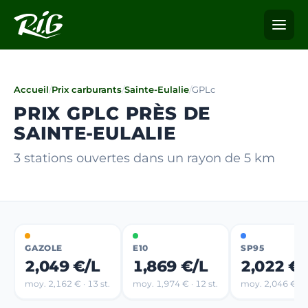
Accueil
/
Prix carburants
/
Sainte-Eulalie
/
GPLc
PRIX GPLC PRÈS DE
SAINTE-EULALIE
3 stations ouvertes dans un rayon de 5 km
GAZOLE
E10
SP95
2,049 €/L
1,869 €/L
2,022 €/
moy. 2,162 € · 13 st.
moy. 1,974 € · 12 st.
moy. 2,046 € · 2