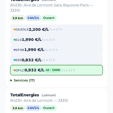
Rn230- Aire de Lormont Sens Bayonne-Paris —
33310
3.9 km
24h/24
Ouvert
2,200 €/L
GAZOLE
il y a 12 h
1,990 €/L
E10
il y a 12 h
1,990 €/L
SP98
il y a 12 h
0,832 €/L
E85
il y a 12 h
0,932 €/L
GPLC
il y a 12 h
LE - CHER
Services (17)
TotalEnergies
Lormont
Rn230- Aire de Lormont — 33310
3.9 km
24h/24
Ouvert