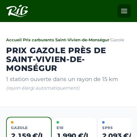
Accueil
/
Prix carburants
/
Saint-Vivien-de-Monségur
/
Gazole
PRIX GAZOLE PRÈS DE
SAINT-VIVIEN-DE-
MONSÉGUR
1 station ouverte dans un rayon de 15 km
(rayon élargi automatiquement)
GAZOLE
E10
SP95
2,159 €/L
1,990 €/L
2,093 €/L