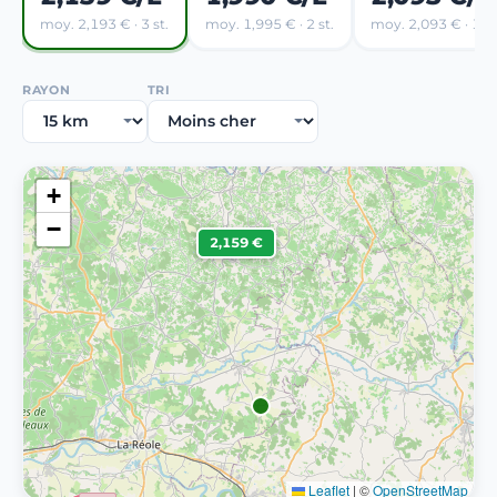
moy. 2,193 € · 3 st.
moy. 1,995 € · 2 st.
moy. 2,093 € · 1 st
RAYON
TRI
+
−
2,159 €
Leaflet
|
©
OpenStreetMap