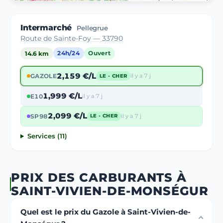
Intermarché
Pellegrue
Route de Sainte-Foy — 33790
14.6 km
24h/24
Ouvert
2,159 €/L
GAZOLE
il y a 7 j
LE - CHER
1,999 €/L
E10
il y a 7 j
2,099 €/L
SP98
il y a 7 j
LE - CHER
Services (11)
PRIX DES CARBURANTS À
SAINT-VIVIEN-DE-MONSÉGUR
Quel est le prix du Gazole à Saint-Vivien-de-