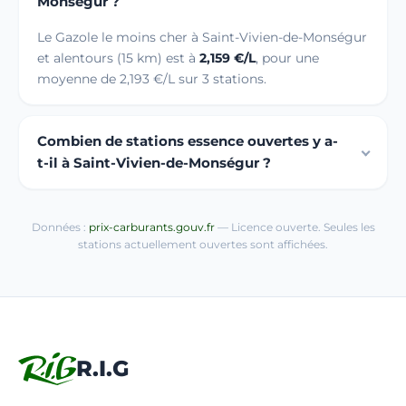
Monségur ?
Le Gazole le moins cher à Saint-Vivien-de-Monségur
et alentours (15 km) est à
2,159 €/L
, pour une
moyenne de 2,193 €/L sur 3 stations.
Combien de stations essence ouvertes y a-
t-il à Saint-Vivien-de-Monségur ?
Données :
prix-carburants.gouv.fr
— Licence ouverte. Seules les
stations actuellement ouvertes sont affichées.
R.I.G