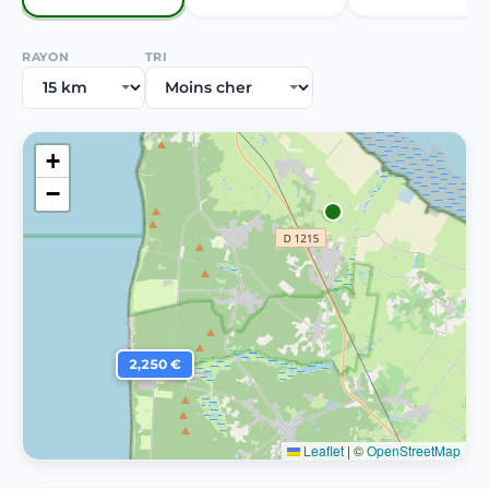
RAYON
TRI
+
−
2,250 €
Leaflet
|
©
OpenStreetMap