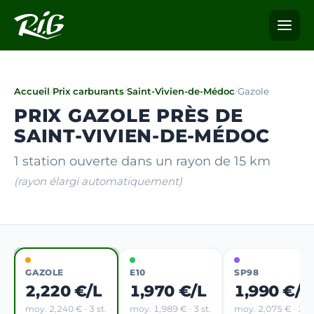
Accueil
/
Prix carburants
/
Saint-Vivien-de-Médoc
/
Gazole
PRIX GAZOLE PRÈS DE
SAINT-VIVIEN-DE-MÉDOC
1 station ouverte dans un rayon de 15 km
(rayon élargi automatiquement)
GAZOLE
E10
SP98
2,220 €/L
1,970 €/L
1,990 €/L
moy. 2,240 € · 3 st.
moy. 1,989 € · 3 st.
moy. 2,075 € · 3 st