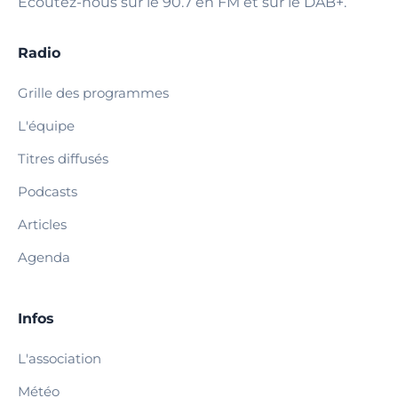
Écoutez-nous sur le 90.7 en FM et sur le DAB+.
Radio
Grille des programmes
L'équipe
Titres diffusés
Podcasts
Articles
Agenda
Infos
L'association
Météo