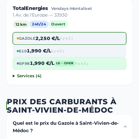
TotalEnergies
Vendays-Montalivet
1 Av. de l'Europe — 33930
12 km
24h/24
Ouvert
2,250 €/L
GAZOLE
il y a 2 j
1,990 €/L
E10
il y a 2 j
1,990 €/L
SP98
il y a 2 j
LE - CHER
Services (4)
PRIX DES CARBURANTS À
SAINT-VIVIEN-DE-MÉDOC
Quel est le prix du Gazole à Saint-Vivien-de-
Médoc ?