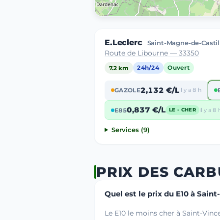
E.Leclerc
Saint-Magne-de-Castil
Route de Libourne — 33350
7.2 km
24h/24
Ouvert
2,132 €/L
GAZOLE
il y a 8 h
0,837 €/L
E85
il y a 8 
LE - CHER
Services (9)
PRIX DES CARB
Quel est le prix du E10 à Sain
Le E10 le moins cher à Saint-Vinc