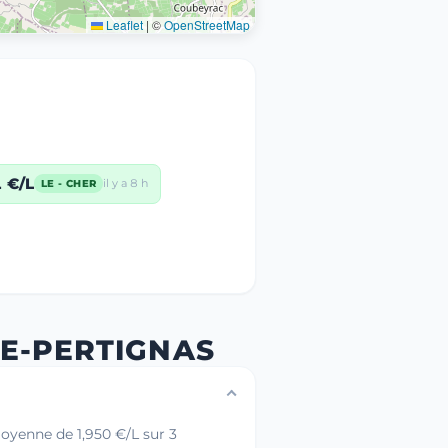
Leaflet
|
©
OpenStreetMap
 €/L
il y a 8 h
LE - CHER
DE-PERTIGNAS
oyenne de 1,950 €/L sur 3