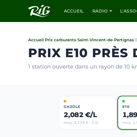
ACCUEIL
RADIO
L'ASSO
Accueil
/
Prix carburants
/
Saint-Vincent-de-Pertignas
/
PRIX E10 PRÈS
1 station ouverte dans un rayon de 10 
GAZOLE
E10
2,082 €/L
1,8
moy. 2,128 € · 3 st.
moy. 1,9