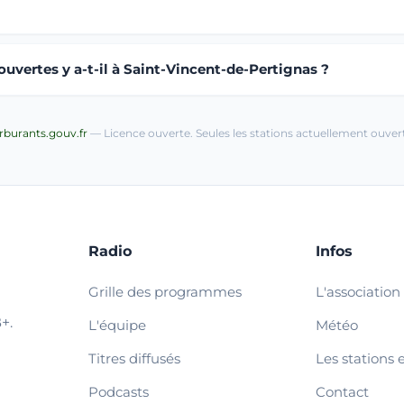
uvertes y a-t-il à Saint-Vincent-de-Pertignas ?
arburants.gouv.fr
— Licence ouverte. Seules les stations actuellement ouvert
Radio
Infos
Grille des programmes
L'association
+.
L'équipe
Météo
Titres diffusés
Les stations 
Podcasts
Contact