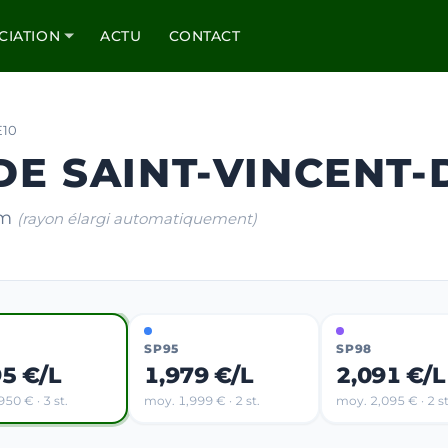
CIATION
ACTU
CONTACT
E10
 DE SAINT-VINCENT
km
(rayon élargi automatiquement)
SP95
SP98
95 €/L
1,979 €/L
2,091 €/L
50 € · 3 st.
moy. 1,999 € · 2 st.
moy. 2,095 € · 2 st