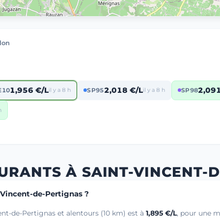
lon
1,956 €/L
2,018 €/L
2,091
E10
il y a 8 h
SP95
il y a 8 h
SP98
h
URANTS À SAINT-VINCENT-
t-Vincent-de-Pertignas ?
ent-de-Pertignas et alentours (10 km) est à
1,895 €/L
, pour une m