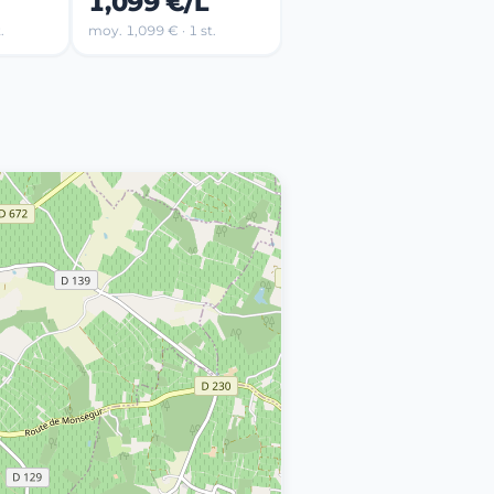
1,099 €/L
.
moy. 1,099 € · 1 st.