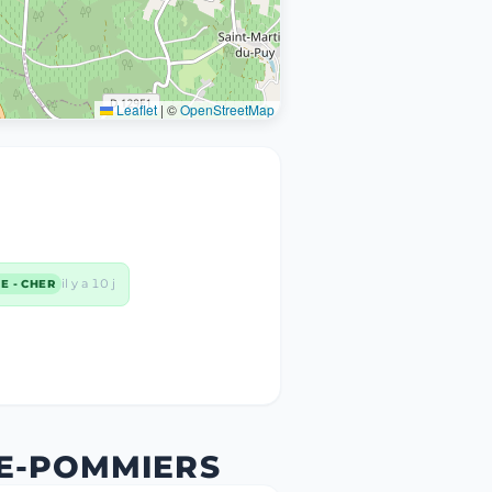
Leaflet
|
©
OpenStreetMap
il y a 10 j
LE - CHER
DE-POMMIERS