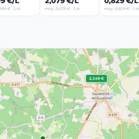
99 €/L
2,079 €/L
0,829 €/L
99 € · 1 st.
moy. 2,079 € · 1 st.
moy. 0,829 € · 1 st
2,149 €