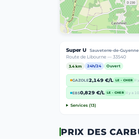
Super U
Sauveterre-de-Guyenne
Route de Libourne — 33540
3.4 km
24h/24
Ouvert
2,149 €/L
GAZOLE
il 
LE - CHER
0,829 €/L
E85
il y a 10
LE - CHER
Services (13)
PRIX DES CARB