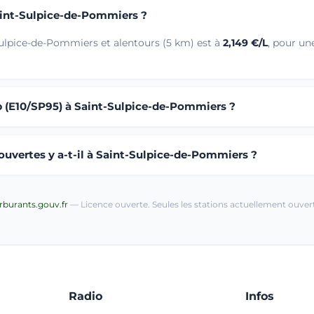
Saint-Sulpice-de-Pommiers ?
Sulpice-de-Pommiers et alentours (5 km) est à
2,149 €/L
, pour un
b (E10/SP95) à Saint-Sulpice-de-Pommiers ?
uvertes y a-t-il à Saint-Sulpice-de-Pommiers ?
arburants.gouv.fr
— Licence ouverte. Seules les stations actuellement ouvert
Radio
Infos