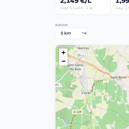
2,149 €/L
1,9
moy. 2,149 € · 1 st.
moy. 1,9
RAYON
+
−