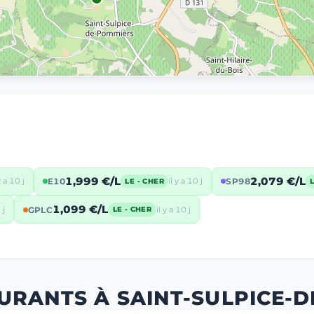
1,999 €/L
2,079 €/L
y a 10 j
E10
il y a 10 j
SP98
LE - CHER
1,099 €/L
 j
GPLC
il y a 10 j
LE - CHER
URANTS À SAINT-SULPICE-