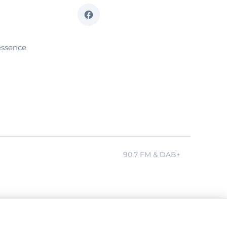
essence
90.7 FM & DAB+