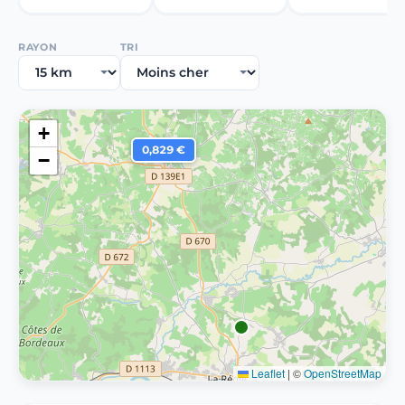
RAYON
TRI
+
0,829 €
−
Leaflet
|
©
OpenStreetMap