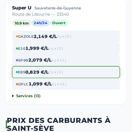
Super U
Sauveterre-de-Guyenne
Route de Libourne — 33540
10.9 km
24h/24
Ouvert
2,149 €/L
GAZOLE
il y a 12 j
1,999 €/L
E10
il y a 12 j
2,079 €/L
SP98
il y a 12 j
0,829 €/L
E85
il y a 12 j
1,099 €/L
GPLC
il y a 12 j
Services (13)
PRIX DES CARBURANTS À
SAINT-SÈVE