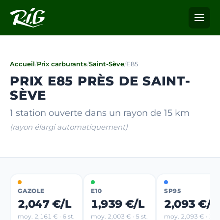
Accueil
/
Prix carburants
/
Saint-Sève
/
E85
PRIX E85 PRÈS DE SAINT-
SÈVE
1 station ouverte dans un rayon de 15 km
(rayon élargi automatiquement)
GAZOLE
E10
SP95
2,047 €/L
1,939 €/L
2,093 €/L
moy. 2,161 € · 6 st.
moy. 2,003 € · 5 st.
moy. 2,093 € · 1 st