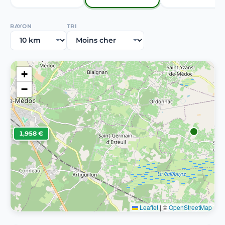
RAYON
TRI
+
−
1,958 €
Leaflet
|
©
OpenStreetMap