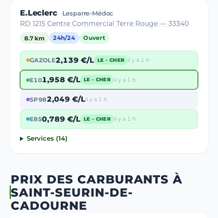
E.Leclerc
Lesparre-Médoc
RD 1215 Centre Commercial Terre Rouge — 33340
8.7 km
24h/24
Ouvert
2,139 €/L
GAZOLE
il y a 1 h
LE - CHER
1,958 €/L
E10
il y a 1 h
LE - CHER
2,049 €/L
SP98
il y a 1 h
0,789 €/L
E85
il y a 1 h
LE - CHER
Services (14)
PRIX DES CARBURANTS À
SAINT-SEURIN-DE-
CADOURNE