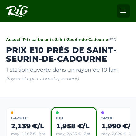
Accueil
/
Prix carburants
/
Saint-Seurin-de-Cadourne
/
E10
PRIX E10 PRÈS DE SAINT-
SEURIN-DE-CADOURNE
1 station ouverte dans un rayon de 10 km
(rayon élargi automatiquement)
GAZOLE
E10
SP98
2,139 €/L
1,958 €/L
1,990 €/L
moy. 2,167 € · 2 st.
moy. 2,463 € · 2 st.
moy. 2,020 € · 2 st