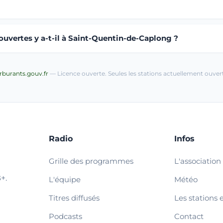
uvertes y a-t-il à Saint-Quentin-de-Caplong ?
arburants.gouv.fr
— Licence ouverte. Seules les stations actuellement ouvert
Radio
Infos
Grille des programmes
L'association
+.
L'équipe
Météo
Titres diffusés
Les stations 
Podcasts
Contact