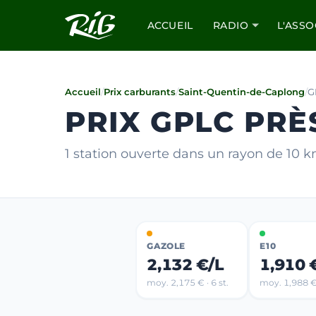
ACCUEIL
RADIO
L'ASSO
Accueil
/
Prix carburants
/
Saint-Quentin-de-Caplong
/
G
PRIX GPLC PRÈ
1 station ouverte dans un rayon de 10 
GAZOLE
E10
2,132 €/L
1,910 
moy. 2,175 € · 6 st.
moy. 1,988 € 