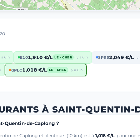
220
1,910 €/L
2,049 €/L
y a 6 h
E10
il y a 6 h
SP95
il y
LE - CHER
1,018 €/L
h
GPLC
il y a 6 h
LE - CHER
BURANTS À SAINT-QUENTIN
int-Quentin-de-Caplong ?
entin-de-Caplong et alentours (10 km) est à
1,018 €/L
, pour une 