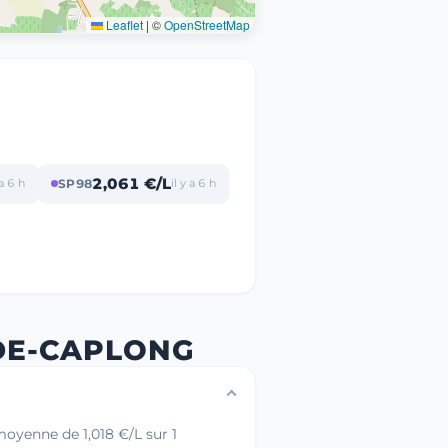
Leaflet
|
©
OpenStreetMap
2,061 €/L
 a 6 h
SP98
il y a 6 h
-DE-CAPLONG
moyenne de 1,018 €/L sur 1