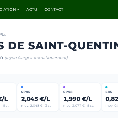
CIATION
ACTU
CONTACT
PLc
S DE SAINT-QUENT
km
(rayon élargi automatiquement)
SP95
SP98
E85
€/L
2,045 €/L
1,990 €/L
0,8
· 6 st.
moy. 2,048 € · 3 st.
moy. 2,077 € · 5 st.
moy. 0,8