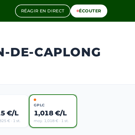
RÉAGIR EN DIRECT
ÉCOUTER
IN-DE-CAPLONG
GPLC
25 €/L
1,018 €/L
25 € · 1 st.
moy. 1,018 € · 1 st.