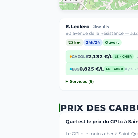
E.Leclerc
Pineuilh
80 avenue de la Résistance — 33
7.3 km
24h/24
Ouvert
2,132 €/L
GAZOLE
il 
LE - CHER
0,825 €/L
E85
il y a 6 
LE - CHER
Services (9)
PRIX DES CAR
Quel est le prix du GPLc à Sa
Le GPLc le moins cher à Saint-Qu