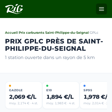
Accueil
/
Prix carburants
/
Saint-Philippe-du-Seignal
/
GPLc
PRIX GPLC PRÈS DE SAINT-
PHILIPPE-DU-SEIGNAL
1 station ouverte dans un rayon de 5 km
GAZOLE
E10
SP95
2,069 €/L
1,894 €/L
1,978 €/L
moy. 2,174 € · 4 st.
moy. 1,983 € · 4 st.
moy. 2,014 € · 2 st