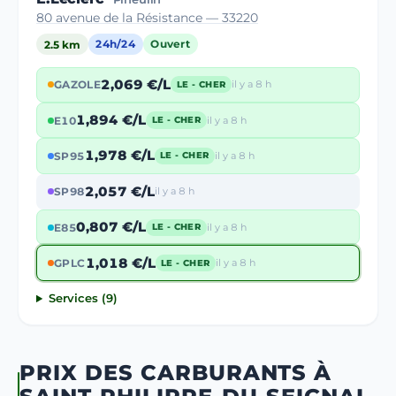
80 avenue de la Résistance — 33220
2.5 km
24h/24
Ouvert
2,069 €/L
GAZOLE
il y a 8 h
LE - CHER
1,894 €/L
E10
il y a 8 h
LE - CHER
1,978 €/L
SP95
il y a 8 h
LE - CHER
2,057 €/L
SP98
il y a 8 h
0,807 €/L
E85
il y a 8 h
LE - CHER
1,018 €/L
GPLC
il y a 8 h
LE - CHER
Services (9)
PRIX DES CARBURANTS À