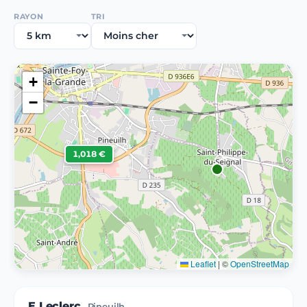
RAYON
TRI
+
−
1,018 €
Leaflet
|
©
OpenStreetMap
E.Leclerc
Pineuilh