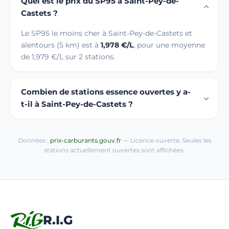
Quel est le prix du SP95 à Saint-Pey-de-
Castets ?
Le SP95 le moins cher à Saint-Pey-de-Castets et
alentours (5 km) est à
1,978 €/L
, pour une moyenne
de 1,979 €/L sur 2 stations.
Combien de stations essence ouvertes y a-
t-il à Saint-Pey-de-Castets ?
Données :
prix-carburants.gouv.fr
— Licence ouverte. Seules les
stations actuellement ouvertes sont affichées.
R.I.G