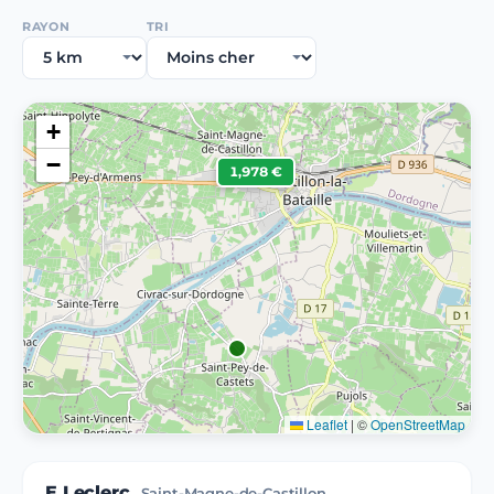
RAYON
TRI
+
−
1,978 €
Leaflet
|
©
OpenStreetMap
E.Leclerc
Saint-Magne-de-Castillon