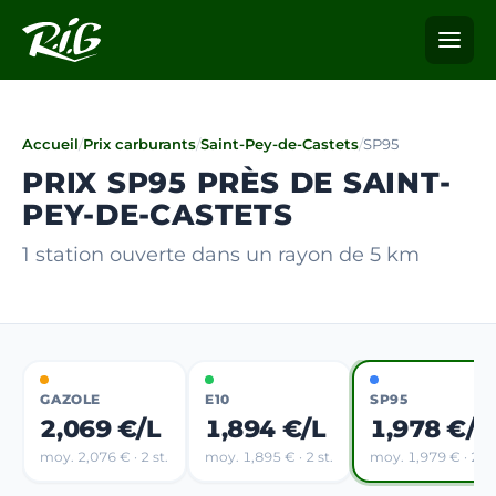
Accueil
/
Prix carburants
/
Saint-Pey-de-Castets
/
SP95
PRIX SP95 PRÈS DE SAINT-
PEY-DE-CASTETS
1 station ouverte dans un rayon de 5 km
GAZOLE
E10
SP95
2,069 €/L
1,894 €/L
1,978 €/L
moy. 2,076 € · 2 st.
moy. 1,895 € · 2 st.
moy. 1,979 € · 2 st