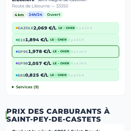
Route de Libourne — 33350
4 km
24h/24
Ouvert
2,069 €/L
GAZOLE
il y a 14 h
LE - CHER
1,894 €/L
E10
il y a 14 h
LE - CHER
1,978 €/L
SP95
il y a 14 h
LE - CHER
2,057 €/L
SP98
il y a 14 h
LE - CHER
0,825 €/L
E85
il y a 14 h
LE - CHER
Services (9)
PRIX DES CARBURANTS À
SAINT-PEY-DE-CASTETS