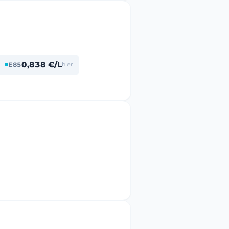
0,838 €/L
E85
hier