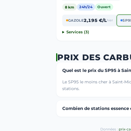
8 km
24h/24
Ouvert
2,195 €/L
GAZOLE
hier
SP9
Services (3)
PRIX DES CARB
Quel est le prix du SP95 à Sai
Le SP95 le moins cher à Saint-Mic
stations.
Combien de stations essence o
Données :
prix-c