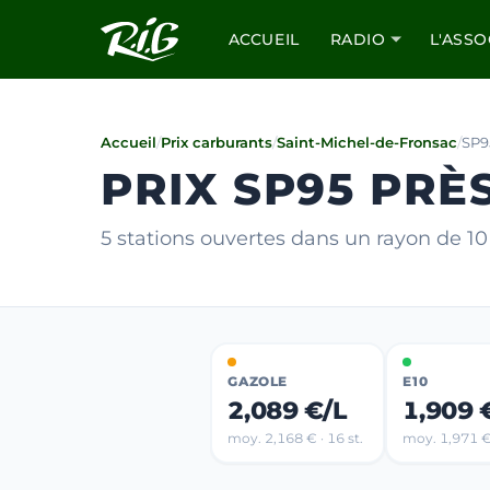
ACCUEIL
RADIO
L'ASSO
Accueil
/
Prix carburants
/
Saint-Michel-de-Fronsac
/
SP9
PRIX SP95 PRÈ
5 stations ouvertes dans un rayon de 
GAZOLE
E10
2,089 €/L
1,909 
moy. 2,168 € · 16 st.
moy. 1,971 € 