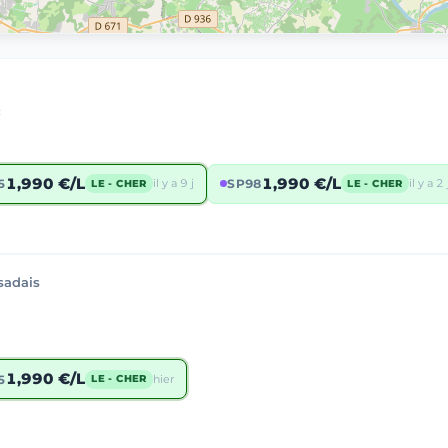
3
1,990 €/L
1,990 €/L
5
il y a 9 j
SP98
il y a 2 
LE - CHER
LE - CHER
sadais
1,990 €/L
5
hier
LE - CHER