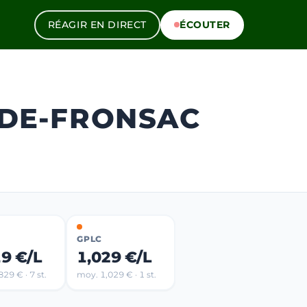
RÉAGIR EN DIRECT
ÉCOUTER
-DE-FRONSAC
GPLC
19 €/L
1,029 €/L
29 € · 7 st.
moy. 1,029 € · 1 st.