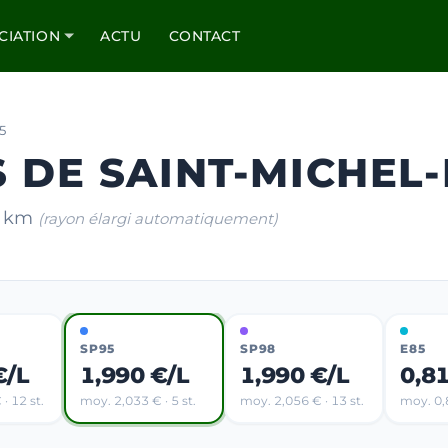
CIATION
ACTU
CONTACT
5
S DE SAINT-MICHEL
10 km
(rayon élargi automatiquement)
SP95
SP98
E85
€/L
1,990 €/L
1,990 €/L
0,8
· 12 st.
moy. 2,033 € · 5 st.
moy. 2,056 € · 13 st.
moy. 0,8