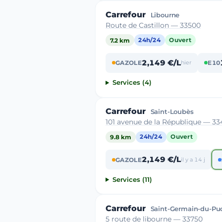
Carrefour
Libourne
Route de Castillon — 33500
7.2 km
24h/24
Ouvert
2,149 €/L
GAZOLE
hier
E10
Services (4)
Carrefour
Saint-Loubès
101 avenue de la République — 33
9.8 km
24h/24
Ouvert
2,149 €/L
GAZOLE
il y a 14 j
Services (11)
Carrefour
Saint-Germain-du-Pu
5 route de libourne — 33750