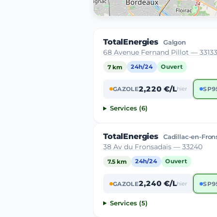
TotalEnergies
Galgon
68 Avenue Fernand Pillot — 3313
7 km
24h/24
Ouvert
2,220 €/L
GAZOLE
hier
SP9
Services (6)
TotalEnergies
Cadillac-en-Fron
38 Av du Fronsadais — 33240
7.5 km
24h/24
Ouvert
2,240 €/L
GAZOLE
hier
SP9
Services (5)