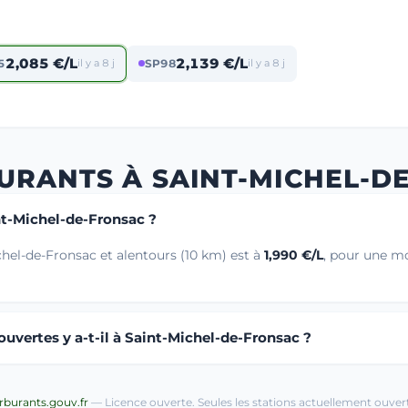
2,085 €/L
2,139 €/L
5
il y a 8 j
SP98
il y a 8 j
URANTS À SAINT-MICHEL-D
nt-Michel-de-Fronsac ?
hel-de-Fronsac et alentours (10 km) est à
1,990 €/L
, pour une m
uvertes y a-t-il à Saint-Michel-de-Fronsac ?
arburants.gouv.fr
— Licence ouverte. Seules les stations actuellement ouvert