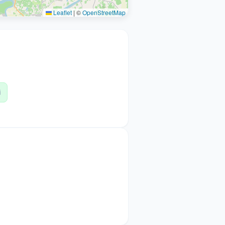
Leaflet
|
©
OpenStreetMap
j