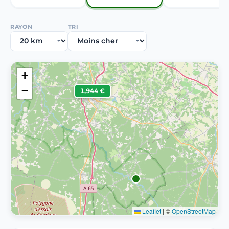
RAYON
TRI
+
−
1,944 €
Leaflet
|
©
OpenStreetMap