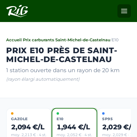
Accueil
/
Prix carburants
/
Saint-Michel-de-Castelnau
/
E10
PRIX E10 PRÈS DE SAINT-
MICHEL-DE-CASTELNAU
1 station ouverte dans un rayon de 20 km
(rayon élargi automatiquement)
GAZOLE
E10
SP95
2,094 €/L
1,944 €/L
2,029 €/L
moy. 2,213 € · 4 st.
moy. 2,052 € · 4 st.
moy. 2,029 € · 1 st