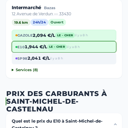
Intermarché
Bazas
12 Avenue de Verdun — 33430
19.6 km
24h/24
Ouvert
2,094 €/L
GAZOLE
il y a 8 h
LE - CHER
1,944 €/L
E10
il y a 8 h
LE - CHER
2,041 €/L
SP98
il y a 8 h
Services (8)
PRIX DES CARBURANTS À
SAINT-MICHEL-DE-
CASTELNAU
Quel est le prix du E10 à Saint-Michel-de-
Castelnau ?