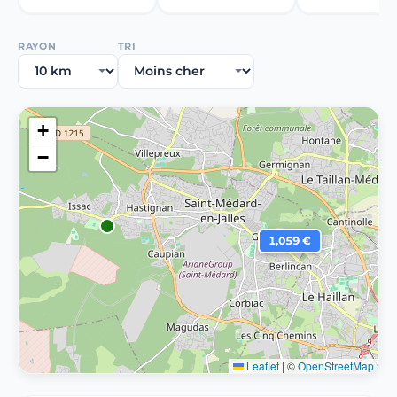
RAYON
TRI
+
−
1,059 €
Leaflet
|
©
OpenStreetMap