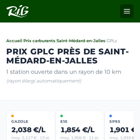
Accueil
/
Prix carburants
/
Saint-Médard-en-Jalles
/
GPLc
PRIX GPLC PRÈS DE SAINT-
MÉDARD-EN-JALLES
1 station ouverte dans un rayon de 10 km
(rayon élargi automatiquement)
GAZOLE
E10
SP95
2,038 €/L
1,854 €/L
1,901 €/
moy. 2,117 € · 13 st.
moy. 1,906 € · 11 st.
moy. 1,930 € · 3