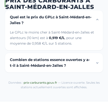
PRIX DES CARBURANTS À
SAINT-MÉDARD-EN-JALLES
Quel est le prix du GPLc à Saint-Médard-en-
Jalles ?
Le GPLc le moins cher à Saint-Médard-en-Jalles et
alentours (10 km) est à
0,919 €/L
, pour une
moyenne de 0,958 €/L sur 5 stations.
Combien de stations essence ouvertes y a-
t-il à Saint-Médard-en-Jalles ?
Données :
prix-carburants.gouv.fr
— Licence ouverte. Seules les
stations actuellement ouvertes sont affichées.