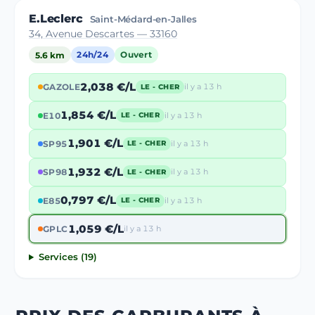
E.Leclerc
Saint-Médard-en-Jalles
34, Avenue Descartes — 33160
5.6 km
24h/24
Ouvert
2,038 €/L
GAZOLE
il y a 13 h
LE - CHER
1,854 €/L
E10
il y a 13 h
LE - CHER
1,901 €/L
SP95
il y a 13 h
LE - CHER
1,932 €/L
SP98
il y a 13 h
LE - CHER
0,797 €/L
E85
il y a 13 h
LE - CHER
1,059 €/L
GPLC
il y a 13 h
Services (19)