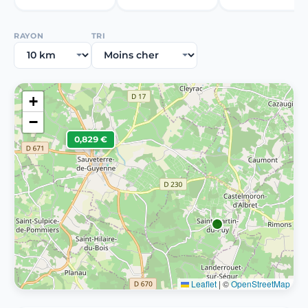
RAYON
TRI
+
−
0,829 €
Leaflet
|
©
OpenStreetMap