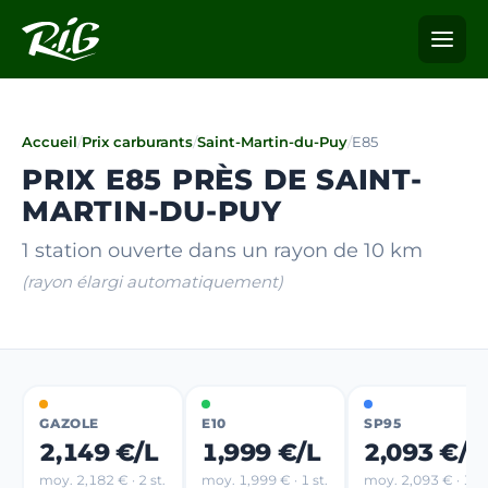
Accueil
/
Prix carburants
/
Saint-Martin-du-Puy
/
E85
PRIX E85 PRÈS DE SAINT-
MARTIN-DU-PUY
1 station ouverte dans un rayon de 10 km
(rayon élargi automatiquement)
GAZOLE
E10
SP95
2,149 €/L
1,999 €/L
2,093 €/L
moy. 2,182 € · 2 st.
moy. 1,999 € · 1 st.
moy. 2,093 € · 1 st