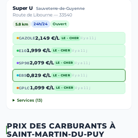
Super U
Sauveterre-de-Guyenne
Route de Libourne — 33540
5.8 km
24h/24
Ouvert
2,149 €/L
GAZOLE
il y a 11 j
LE - CHER
1,999 €/L
E10
il y a 11 j
LE - CHER
2,079 €/L
SP98
il y a 11 j
LE - CHER
0,829 €/L
E85
il y a 11 j
LE - CHER
1,099 €/L
GPLC
il y a 11 j
LE - CHER
Services (13)
PRIX DES CARBURANTS À
SAINT-MARTIN-DU-PUY