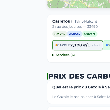
Carrefour
Saint-Maixant
2 rue des jésuites — 33490
8.2 km
24h/24
Ouvert
2,178 €/L
GAZOLE
il y a 4 j
S
Services (6)
PRIX DES CARB
Quel est le prix du Gazole à Sa
Le Gazole le moins cher à Saint-Ma