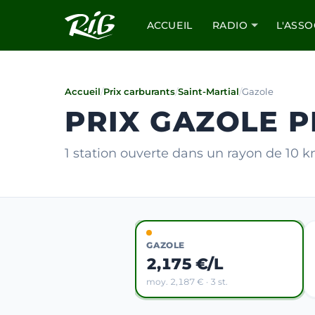
ACCUEIL
RADIO
L'ASSO
Accueil
/
Prix carburants
/
Saint-Martial
/
Gazole
PRIX GAZOLE P
1 station ouverte dans un rayon de 10 
GAZOLE
2,175 €/L
moy. 2,187 € · 3 st.