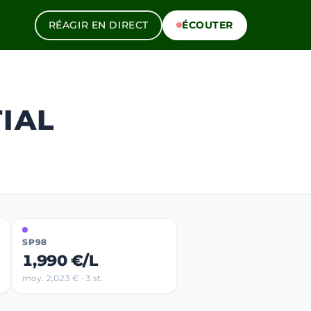
RÉAGIR EN DIRECT
ÉCOUTER
IAL
SP98
1,990 €/L
moy. 2,023 € · 3 st.