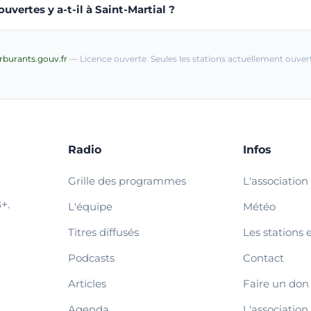
vertes y a-t-il à Saint-Martial ?
arburants.gouv.fr
— Licence ouverte. Seules les stations actuellement ouvert
Radio
Infos
Grille des programmes
L'association
+.
L'équipe
Météo
Titres diffusés
Les stations 
Podcasts
Contact
Articles
Faire un don
Agenda
L'association