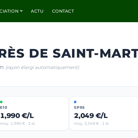
CIATION
ACTU
CONTACT
RÈS DE SAINT-MART
km
(rayon élargi automatiquement)
E10
SP95
1,990 €/L
2,049 €/L
moy. 1,990 € · 2 st.
moy. 2,049 € · 1 st.