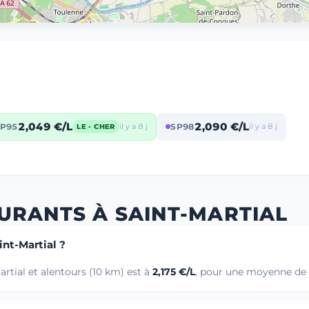
2,049 €/L
2,090 €/L
P95
il y a 8 j
SP98
il y a 8 j
LE - CHER
URANTS À SAINT-MARTIAL
int-Martial ?
rtial et alentours (10 km) est à
2,175 €/L
, pour une moyenne de 2