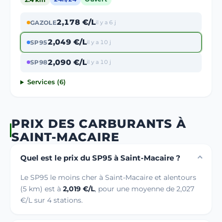
2,178 €/L
GAZOLE
il y a 6 j
2,049 €/L
SP95
il y a 10 j
2,090 €/L
SP98
il y a 10 j
Services (6)
PRIX DES CARBURANTS À
SAINT-MACAIRE
Quel est le prix du SP95 à Saint-Macaire ?
Le SP95 le moins cher à Saint-Macaire et alentours
(5 km) est à
2,019 €/L
, pour une moyenne de 2,027
€/L sur 4 stations.