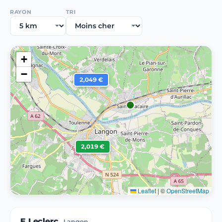
RAYON
TRI
+
−
2,049 €
2,019 €
Leaflet
|
©
OpenStreetMap
E.Leclerc
Langon