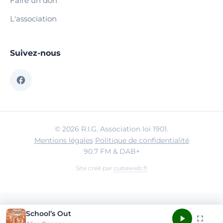
Faire un don
L'association
Suivez-nous
© 2026 R.I.G. Association loi 1901.
Mentions légales
·
Politique de confidentialité
90.7 FM & DAB+
Site créé par
cubeweb.fr
School’s Out