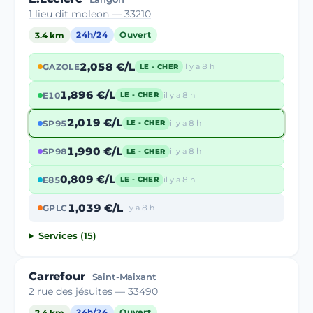
1 lieu dit moleon — 33210
3.4 km
24h/24
Ouvert
2,058 €/L
GAZOLE
il y a 8 h
LE - CHER
1,896 €/L
E10
il y a 8 h
LE - CHER
2,019 €/L
SP95
il y a 8 h
LE - CHER
1,990 €/L
SP98
il y a 8 h
LE - CHER
0,809 €/L
E85
il y a 8 h
LE - CHER
1,039 €/L
GPLC
il y a 8 h
Services (15)
Carrefour
Saint-Maixant
2 rue des jésuites — 33490
2.4 km
24h/24
Ouvert