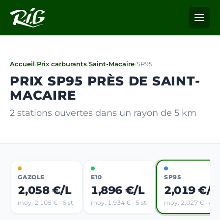
Accueil
/
Prix carburants
/
Saint-Macaire
/
SP95
PRIX SP95 PRÈS DE SAINT-
MACAIRE
2 stations ouvertes dans un rayon de 5 km
GAZOLE
E10
SP95
2,058 €/L
1,896 €/L
2,019 €/L
moy. 2,105 € · 6 st.
moy. 1,934 € · 5 st.
moy. 2,027 € · 4 st