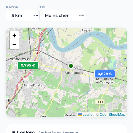
RAYON
TRI
+
−
0,795 €
0,828 €
Leaflet
|
©
OpenStreetMap
E.Leclerc
Ambarès-et-Lagrave