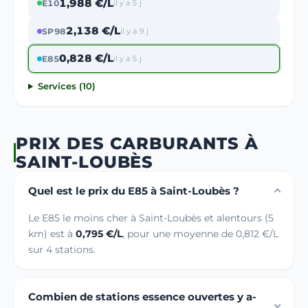
1,988 €/L
E10
il y a 5 j
2,138 €/L
SP98
il y a 9 j
0,828 €/L
E85
il y a 5 j
Services (10)
PRIX DES CARBURANTS À
SAINT-LOUBÈS
Quel est le prix du E85 à Saint-Loubès ?
Le E85 le moins cher à Saint-Loubès et alentours (5
km) est à
0,795 €/L
, pour une moyenne de 0,812 €/L
sur 4 stations.
Combien de stations essence ouvertes y a-