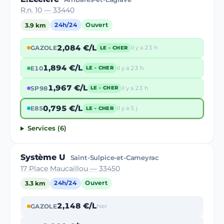
R.n. 10 — 33440
3.9 km
24h/24
Ouvert
2,084 €/L
GAZOLE
il y a 23 h
LE - CHER
1,894 €/L
E10
il y a 23 h
LE - CHER
1,967 €/L
SP98
il y a 23 h
LE - CHER
0,795 €/L
E85
il y a 5 j
LE - CHER
Services (6)
Système U
Saint-Sulpice-et-Cameyrac
17 Place Maucaillou — 33450
3.3 km
24h/24
Ouvert
2,148 €/L
GAZOLE
hier