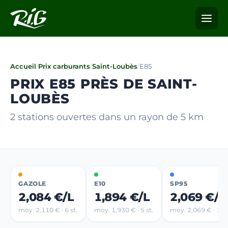
Accueil
/
Prix carburants
/
Saint-Loubès
/
E85
PRIX E85 PRÈS DE SAINT-
LOUBÈS
2 stations ouvertes dans un rayon de 5 km
GAZOLE
E10
SP95
2,084 €/L
1,894 €/L
2,069 €/L
moy. 2,110 € · 6 st.
moy. 1,930 € · 5 st.
moy. 2,069 € · 1 st