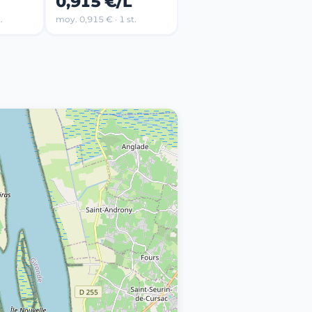
0,915 €/L
.
moy. 0,915 € · 1 st.