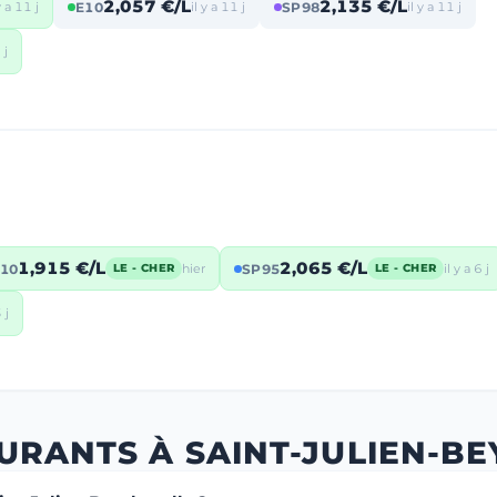
2,057 €/L
2,135 €/L
y a 11 j
E10
il y a 11 j
SP98
il y a 11 j
 j
1,915 €/L
2,065 €/L
10
hier
SP95
il y a 6 j
LE - CHER
LE - CHER
 j
URANTS À SAINT-JULIEN-B