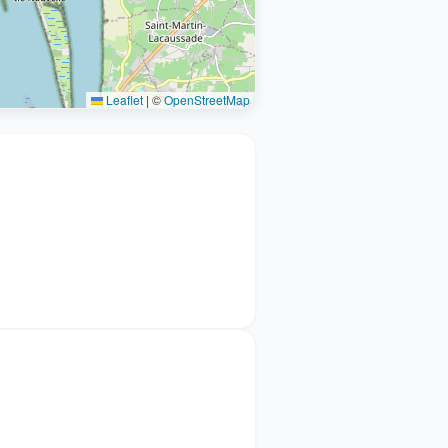
Leaflet
|
©
OpenStreetMap