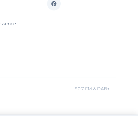
essence
90.7 FM & DAB+