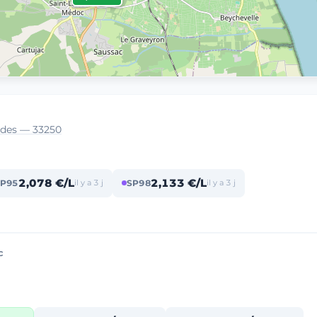
ides — 33250
2,078 €/L
2,133 €/L
P95
il y a 3 j
SP98
il y a 3 j
c