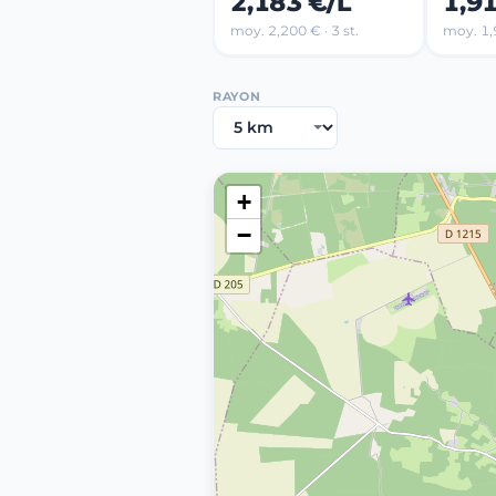
2,183 €/L
1,9
moy. 2,200 € · 3 st.
moy. 1,9
RAYON
+
−