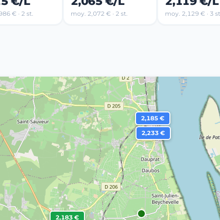
15 €/L
2,065 €/L
2,119 €/L
86 € · 2 st.
moy. 2,072 € · 2 st.
moy. 2,129 € · 3 st
2,185 €
2,233 €
2,183 €