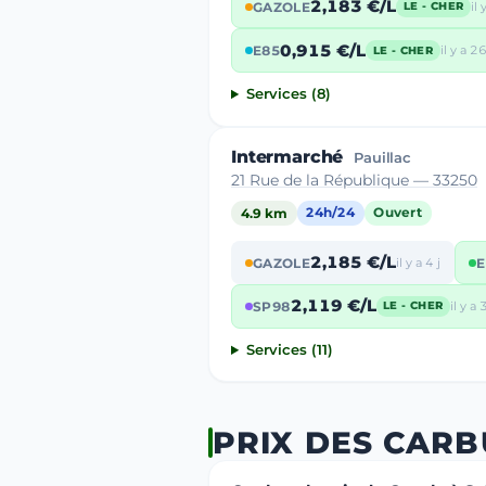
2,183 €/L
GAZOLE
il 
LE - CHER
0,915 €/L
E85
il y a 26
LE - CHER
Services (8)
Intermarché
Pauillac
21 Rue de la République — 33250
4.9 km
24h/24
Ouvert
2,185 €/L
GAZOLE
il y a 4 j
E
2,119 €/L
SP98
il y a 3
LE - CHER
Services (11)
PRIX DES CARB