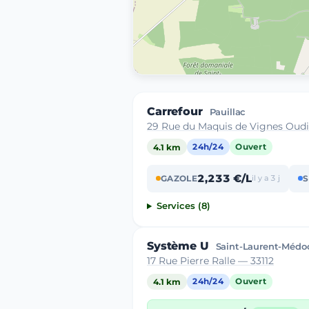
Carrefour
Pauillac
29 Rue du Maquis de Vignes Oud
4.1 km
24h/24
Ouvert
2,233 €/L
GAZOLE
il y a 3 j
S
Services (8)
Système U
Saint-Laurent-Médo
17 Rue Pierre Ralle — 33112
4.1 km
24h/24
Ouvert