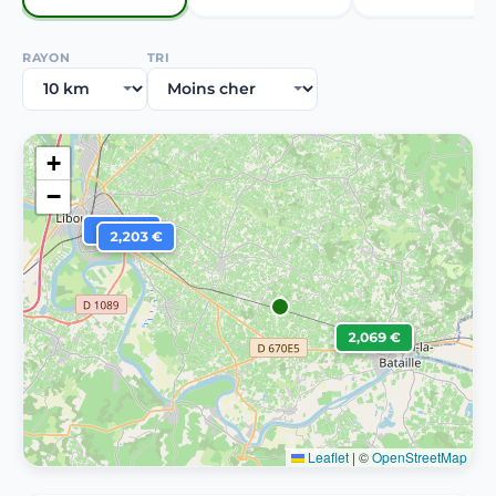
RAYON
TRI
+
−
2,149 €
2,203 €
2,069 €
Leaflet
|
©
OpenStreetMap