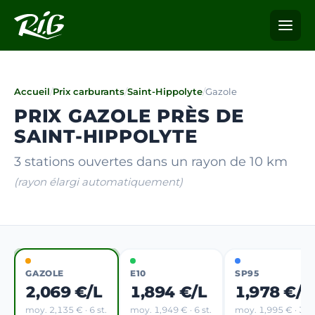
Accueil
/
Prix carburants
/
Saint-Hippolyte
/
Gazole
PRIX GAZOLE PRÈS DE
SAINT-HIPPOLYTE
3 stations ouvertes dans un rayon de 10 km
(rayon élargi automatiquement)
GAZOLE
E10
SP95
2,069 €/L
1,894 €/L
1,978 €/L
moy. 2,135 € · 6 st.
moy. 1,949 € · 6 st.
moy. 1,995 € · 3 st