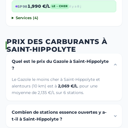
1,990 €/L
SP98
il y a 8 j
LE - CHER
Services (4)
PRIX DES CARBURANTS À
SAINT-HIPPOLYTE
Quel est le prix du Gazole à Saint-Hippolyte
?
Le Gazole le moins cher à Saint-Hippolyte et
alentours (10 km) est à
2,069 €/L
, pour une
moyenne de 2,135 €/L sur 6 stations.
Combien de stations essence ouvertes y a-
t-il à Saint-Hippolyte ?