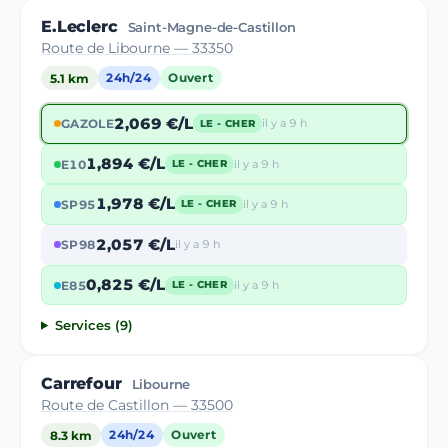
E.Leclerc
Saint-Magne-de-Castillon
Route de Libourne — 33350
5.1 km
24h/24
Ouvert
2,069 €/L
GAZOLE
il y a 9 h
LE - CHER
1,894 €/L
E10
il y a 9 h
LE - CHER
1,978 €/L
SP95
il y a 9 h
LE - CHER
2,057 €/L
SP98
il y a 9 h
0,825 €/L
E85
il y a 9 h
LE - CHER
Services (9)
Carrefour
Libourne
Route de Castillon — 33500
8.3 km
24h/24
Ouvert