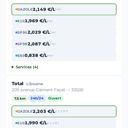
2,149 €/L
GAZOLE
hier
1,969 €/L
E10
hier
2,029 €/L
SP95
hier
2,087 €/L
SP98
hier
0,838 €/L
E85
hier
Services (4)
Total
Libourne
209 avenue Clément Fayat — 33500
7.5 km
24h/24
Ouvert
2,203 €/L
GAZOLE
il y a 9 h
1,990 €/L
E10
il y a 8 j