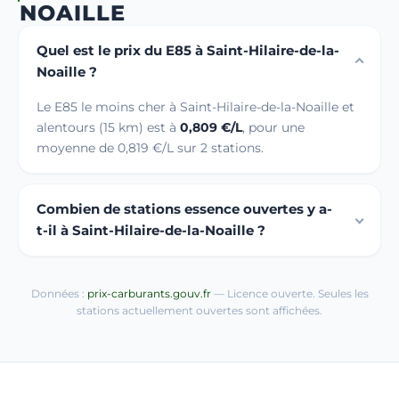
NOAILLE
Quel est le prix du E85 à Saint-Hilaire-de-la-
Noaille ?
Le E85 le moins cher à Saint-Hilaire-de-la-Noaille et
alentours (15 km) est à
0,809 €/L
, pour une
moyenne de 0,819 €/L sur 2 stations.
Combien de stations essence ouvertes y a-
t-il à Saint-Hilaire-de-la-Noaille ?
Données :
prix-carburants.gouv.fr
— Licence ouverte. Seules les
stations actuellement ouvertes sont affichées.