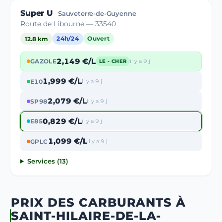
Super U
Sauveterre-de-Guyenne
Route de Libourne — 33540
12.8 km
24h/24
Ouvert
2,149 €/L
GAZOLE
il y a 9 j
LE - CHER
1,999 €/L
E10
il y a 9 j
2,079 €/L
SP98
il y a 9 j
0,829 €/L
E85
il y a 9 j
1,099 €/L
GPLC
il y a 9 j
Services (13)
PRIX DES CARBURANTS À
SAINT-HILAIRE-DE-LA-