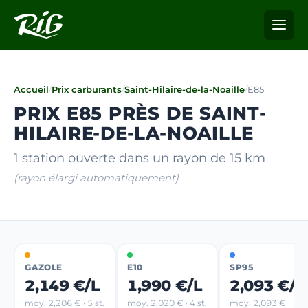
Accueil
/
Prix carburants
/
Saint-Hilaire-de-la-Noaille
/
E85
PRIX E85 PRÈS DE SAINT-
HILAIRE-DE-LA-NOAILLE
1 station ouverte dans un rayon de 15 km
(rayon élargi automatiquement)
GAZOLE
E10
SP95
2,149 €/L
1,990 €/L
2,093 €/L
moy. 2,206 € · 5 st.
moy. 2,020 € · 4 st.
moy. 2,093 € · 1 st