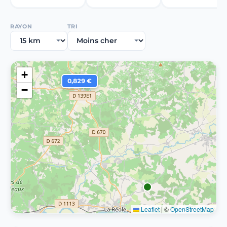
RAYON
TRI
+
0,829 €
−
Leaflet
|
©
OpenStreetMap