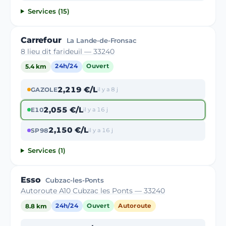
Services (15)
Carrefour
La Lande-de-Fronsac
8 lieu dit farideuil — 33240
5.4 km
24h/24
Ouvert
2,219 €/L
GAZOLE
il y a 8 j
2,055 €/L
E10
il y a 16 j
2,150 €/L
SP98
il y a 16 j
Services (1)
Esso
Cubzac-les-Ponts
Autoroute A10 Cubzac les Ponts — 33240
8.8 km
24h/24
Ouvert
Autoroute