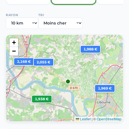
RAYON
TRI
+
1,988 €
−
2,168 €
2,055 €
1,969 €
1,938 €
Leaflet
|
©
OpenStreetMap