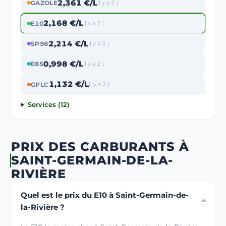
2,361 €/L
GAZOLE
il y a 2 j
2,168 €/L
E10
il y a 2 j
2,214 €/L
SP98
il y a 2 j
0,998 €/L
E85
il y a 2 j
1,132 €/L
GPLC
il y a 2 j
Services (12)
PRIX DES CARBURANTS À
SAINT-GERMAIN-DE-LA-
RIVIÈRE
Quel est le prix du E10 à Saint-Germain-de-
la-Rivière ?