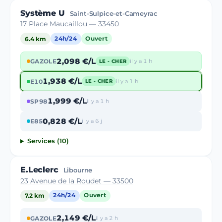
Système U
Saint-Sulpice-et-Cameyrac
17 Place Maucaillou — 33450
6.4 km
24h/24
Ouvert
2,098 €/L
GAZOLE
il y a 1 h
LE - CHER
1,938 €/L
E10
il y a 1 h
LE - CHER
1,999 €/L
SP98
il y a 1 h
0,828 €/L
E85
il y a 6 j
Services (10)
E.Leclerc
Libourne
23 Avenue de la Roudet — 33500
7.2 km
24h/24
Ouvert
2,149 €/L
GAZOLE
il y a 2 h