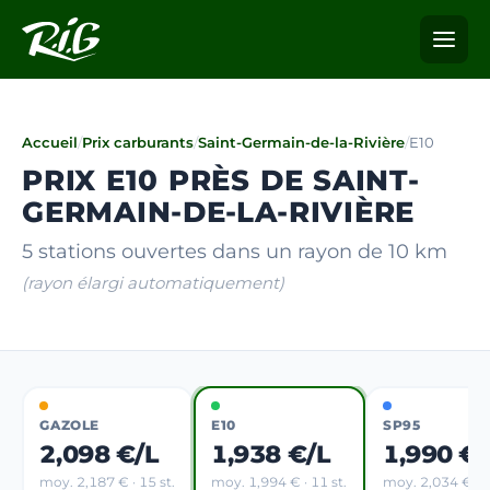
Accueil
/
Prix carburants
/
Saint-Germain-de-la-Rivière
/
E10
PRIX E10 PRÈS DE SAINT-
GERMAIN-DE-LA-RIVIÈRE
5 stations ouvertes dans un rayon de 10 km
(rayon élargi automatiquement)
GAZOLE
E10
SP95
2,098 €/L
1,938 €/L
1,990 €/
moy. 2,187 € · 15 st.
moy. 1,994 € · 11 st.
moy. 2,034 € · 4