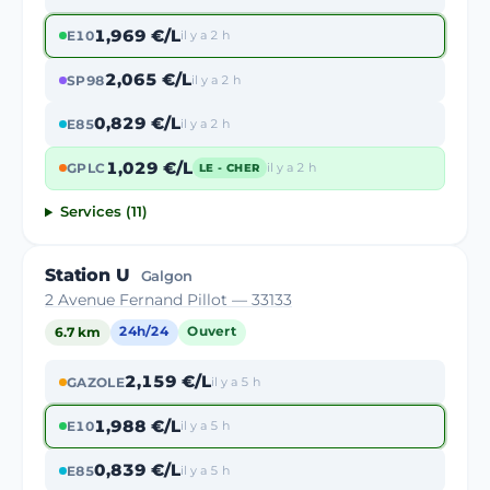
1,969 €/L
E10
il y a 2 h
2,065 €/L
SP98
il y a 2 h
0,829 €/L
E85
il y a 2 h
1,029 €/L
GPLC
il y a 2 h
LE - CHER
Services (11)
Station U
Galgon
2 Avenue Fernand Pillot — 33133
6.7 km
24h/24
Ouvert
2,159 €/L
GAZOLE
il y a 5 h
1,988 €/L
E10
il y a 5 h
0,839 €/L
E85
il y a 5 h