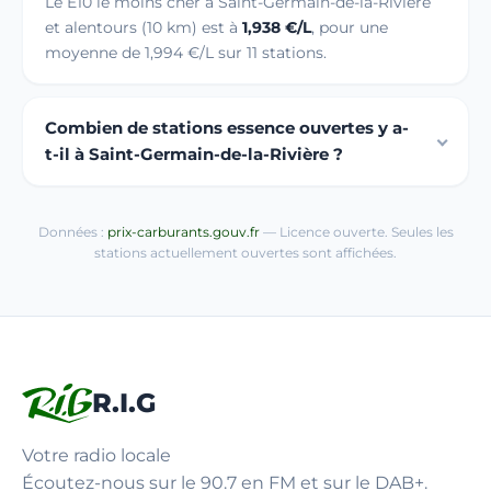
Le E10 le moins cher à Saint-Germain-de-la-Rivière
et alentours (10 km) est à
1,938 €/L
, pour une
moyenne de 1,994 €/L sur 11 stations.
Combien de stations essence ouvertes y a-
t-il à Saint-Germain-de-la-Rivière ?
Données :
prix-carburants.gouv.fr
— Licence ouverte. Seules les
stations actuellement ouvertes sont affichées.
R.I.G
Votre radio locale
Écoutez-nous sur le 90.7 en FM et sur le DAB+.