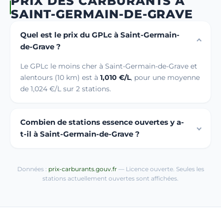
PRIX DES CARBURANTS À
SAINT-GERMAIN-DE-GRAVE
Quel est le prix du GPLc à Saint-Germain-
de-Grave ?
Le GPLc le moins cher à Saint-Germain-de-Grave et
alentours (10 km) est à
1,010 €/L
, pour une moyenne
de 1,024 €/L sur 2 stations.
Combien de stations essence ouvertes y a-
t-il à Saint-Germain-de-Grave ?
Données :
prix-carburants.gouv.fr
— Licence ouverte. Seules les
stations actuellement ouvertes sont affichées.