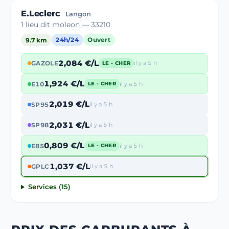
E.Leclerc
Langon
1 lieu dit moleon — 33210
9.7 km
24h/24
Ouvert
2,084 €/L
GAZOLE
il y a 5 h
LE - CHER
1,924 €/L
E10
il y a 5 h
LE - CHER
2,019 €/L
SP95
il y a 5 h
2,031 €/L
SP98
il y a 5 h
0,809 €/L
E85
il y a 5 h
LE - CHER
1,037 €/L
GPLC
il y a 5 h
Services (15)