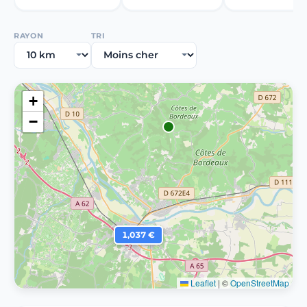
RAYON
TRI
+
−
1,037 €
Leaflet
|
©
OpenStreetMap