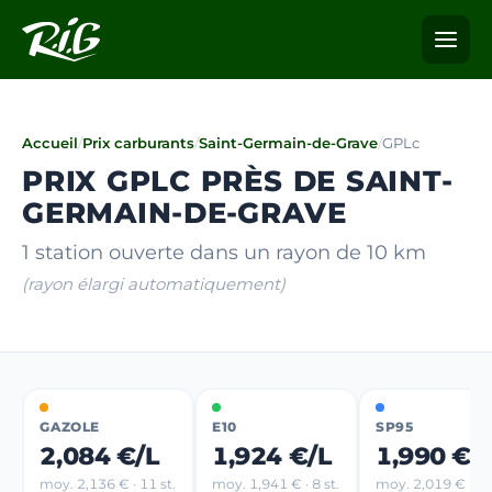
Accueil
/
Prix carburants
/
Saint-Germain-de-Grave
/
GPLc
PRIX GPLC PRÈS DE SAINT-
GERMAIN-DE-GRAVE
1 station ouverte dans un rayon de 10 km
(rayon élargi automatiquement)
GAZOLE
E10
SP95
2,084 €/L
1,924 €/L
1,990 €/
moy. 2,136 € · 11 st.
moy. 1,941 € · 8 st.
moy. 2,019 € · 7 s