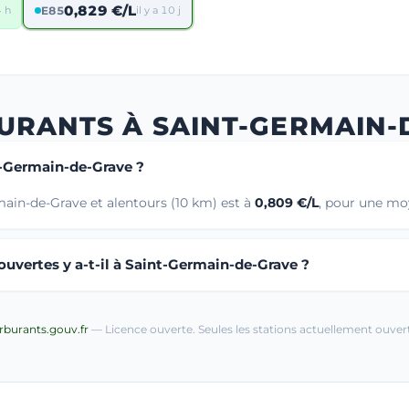
0,829 €/L
4 h
E85
il y a 10 j
BURANTS À SAINT-GERMAIN-
nt-Germain-de-Grave ?
main-de-Grave et alentours (10 km) est à
0,809 €/L
, pour une moy
uvertes y a-t-il à Saint-Germain-de-Grave ?
arburants.gouv.fr
— Licence ouverte. Seules les stations actuellement ouvert