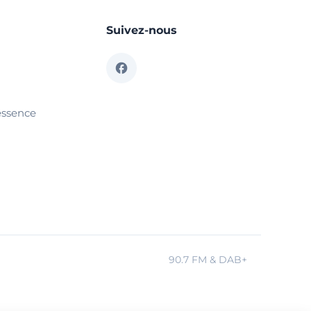
Suivez-nous
essence
90.7 FM & DAB+