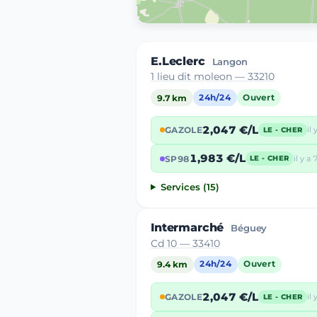
E.Leclerc
Langon
1 lieu dit moleon — 33210
9.7 km
24h/24
Ouvert
2,047 €/L
GAZOLE
il 
LE - CHER
1,983 €/L
SP98
il y a 
LE - CHER
Services (15)
Intermarché
Béguey
Cd 10 — 33410
9.4 km
24h/24
Ouvert
2,047 €/L
GAZOLE
il 
LE - CHER