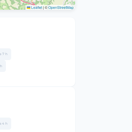
Leaflet
|
©
OpenStreetMap
 a 7 h
 h
 a 4 h