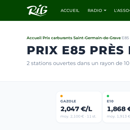
ACCUEIL
RADIO
L'ASSO
Accueil
/
Prix carburants
/
Saint-Germain-de-Grave
/
E85
PRIX E85 PRÈS
2 stations ouvertes dans un rayon de 
GAZOLE
E10
2,047 €/L
1,868 
moy. 2,100 € · 11 st.
moy. 1,913 € 