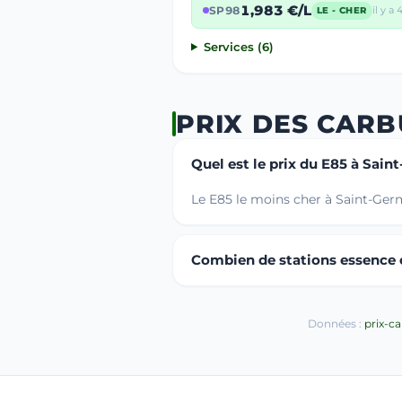
1,983 €/L
SP98
il y a 
LE - CHER
Services (6)
PRIX DES CAR
Quel est le prix du E85 à Sai
Le E85 le moins cher à Saint-Ger
Combien de stations essence o
Données :
prix-c