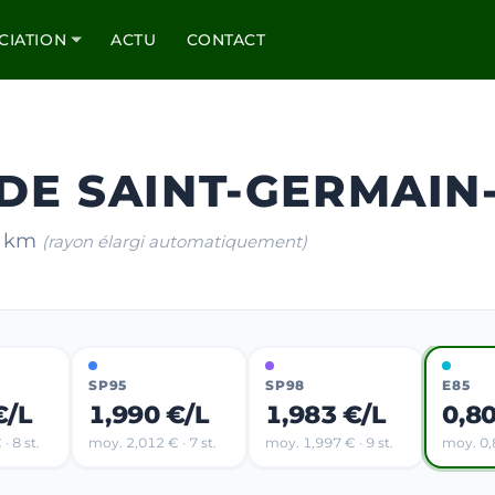
CIATION
ACTU
CONTACT
 DE SAINT-GERMAIN
10 km
(rayon élargi automatiquement)
SP95
SP98
E85
€/L
1,990 €/L
1,983 €/L
0,8
· 8 st.
moy. 2,012 € · 7 st.
moy. 1,997 € · 9 st.
moy. 0,8