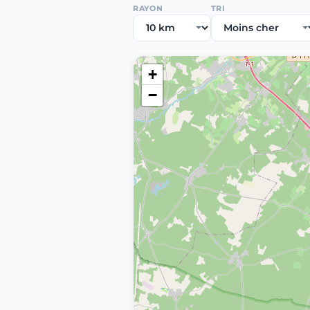
RAYON
TRI
+
−