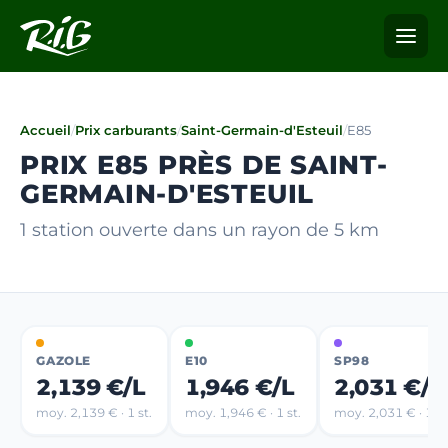
Accueil
/
Prix carburants
/
Saint-Germain-d'Esteuil
/
E85
PRIX E85 PRÈS DE SAINT-
GERMAIN-D'ESTEUIL
1 station ouverte dans un rayon de 5 km
GAZOLE
E10
SP98
2,139 €/L
1,946 €/L
2,031 €/L
moy. 2,139 € · 1 st.
moy. 1,946 € · 1 st.
moy. 2,031 € · 1 st