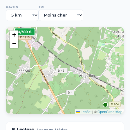
RAYON
TRI
0,789 €
+
−
Leaflet
|
©
OpenStreetMap
E.Leclerc
Lesparre-Médoc