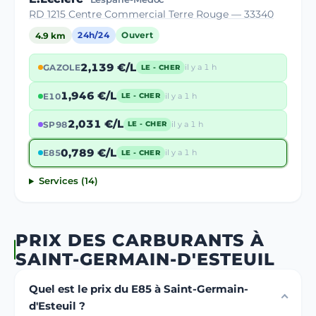
RD 1215 Centre Commercial Terre Rouge — 33340
4.9 km
24h/24
Ouvert
2,139 €/L
GAZOLE
il y a 1 h
LE - CHER
1,946 €/L
E10
il y a 1 h
LE - CHER
2,031 €/L
SP98
il y a 1 h
LE - CHER
0,789 €/L
E85
il y a 1 h
LE - CHER
Services (14)
PRIX DES CARBURANTS À
SAINT-GERMAIN-D'ESTEUIL
Quel est le prix du E85 à Saint-Germain-
d'Esteuil ?