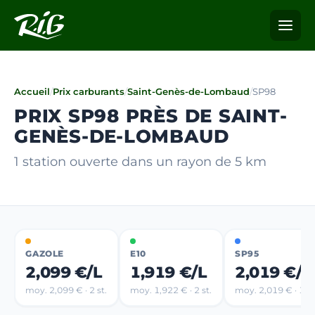
Accueil
/
Prix carburants
/
Saint-Genès-de-Lombaud
/
SP98
PRIX SP98 PRÈS DE SAINT-
GENÈS-DE-LOMBAUD
1 station ouverte dans un rayon de 5 km
GAZOLE
E10
SP95
2,099 €/L
1,919 €/L
2,019 €/L
moy. 2,099 € · 2 st.
moy. 1,922 € · 2 st.
moy. 2,019 € · 1 st